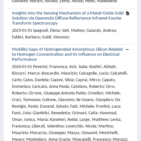
Giovanni; Wyrsch, Nicolas; Zema, Nicola; Pedio, Maddalena
Insights into the Sensing Mechanism of a Metal-Oxide Solid
Solution via Operando Diffuse Reflectance Infrared Fourier
Transform Spectroscopy
2023-01-01 Spagnoli, Elena; Valt, Matteo; Gaiardo, Andrea;
Fabbri, Barbara; Guidi, Vincenzo
Mobility Gaps of Hydrogenated Amorphous Silicon Related
to Hydrogen Concentration and Its Influence on Electrical
Performance
2024-01-01 Peverini, Francesca; Aziz, Saba; Bashiri, Aishah;
Bizzarri, Marco; Boscardin, Maurizio; Calcagnile, Lucio; Calcatelli,
Carlo; Calvo, Daniela; Caponi, Silvia; Caprai, Mirco; Caputo,
Domenico; Caricato, Anna Paola; Catalano, Roberto; Cirro,
Roberto; Cirrone, Giuseppe Antonio Pablo; Crivellari, Michele;
Croci, Tommaso; Cuttone, Giacomo; de Cesare, Gianpiero; De
Remigis, Paolo; Dunand, Sylvain; Fabi, Michele; Frontini, Luca;
Fanò, Livio; Gianfelici, Benedetta; Grimani, Catia; Hammad,
Omar; Ionica, Maria; Kanxheri, Keida; Large, Matthew; Lenta,
Francesca; Liberali, Valentino; Lovecchio, Nicola; Martino,
Maurizio; Maruccio, Giuseppe; Mazza, Giovanni; Menichelli,
Mauro; Monteduro, Anna Grazia; Moscatelli, Francesco; Morozzi,