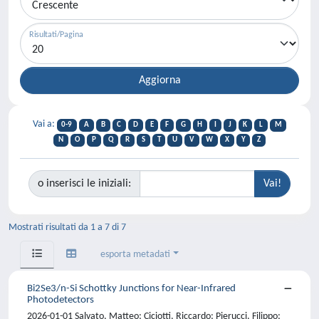
Risultati/Pagina
Vai a:
0-9
A
B
C
D
E
F
G
H
I
J
K
L
M
N
O
P
Q
R
S
T
U
V
W
X
Y
Z
o inserisci le iniziali:
Mostrati risultati da 1 a 7 di 7
esporta metadati
Bi2Se3/n-Si Schottky Junctions for Near-Infrared
Photodetectors
2026-01-01 Salvato, Matteo; Ciciotti, Riccardo; Pierucci, Filippo;