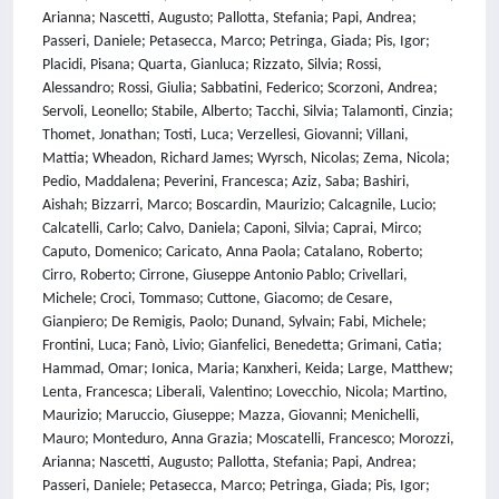
Arianna; Nascetti, Augusto; Pallotta, Stefania; Papi, Andrea;
Passeri, Daniele; Petasecca, Marco; Petringa, Giada; Pis, Igor;
Placidi, Pisana; Quarta, Gianluca; Rizzato, Silvia; Rossi,
Alessandro; Rossi, Giulia; Sabbatini, Federico; Scorzoni, Andrea;
Servoli, Leonello; Stabile, Alberto; Tacchi, Silvia; Talamonti, Cinzia;
Thomet, Jonathan; Tosti, Luca; Verzellesi, Giovanni; Villani,
Mattia; Wheadon, Richard James; Wyrsch, Nicolas; Zema, Nicola;
Pedio, Maddalena; Peverini, Francesca; Aziz, Saba; Bashiri,
Aishah; Bizzarri, Marco; Boscardin, Maurizio; Calcagnile, Lucio;
Calcatelli, Carlo; Calvo, Daniela; Caponi, Silvia; Caprai, Mirco;
Caputo, Domenico; Caricato, Anna Paola; Catalano, Roberto;
Cirro, Roberto; Cirrone, Giuseppe Antonio Pablo; Crivellari,
Michele; Croci, Tommaso; Cuttone, Giacomo; de Cesare,
Gianpiero; De Remigis, Paolo; Dunand, Sylvain; Fabi, Michele;
Frontini, Luca; Fanò, Livio; Gianfelici, Benedetta; Grimani, Catia;
Hammad, Omar; Ionica, Maria; Kanxheri, Keida; Large, Matthew;
Lenta, Francesca; Liberali, Valentino; Lovecchio, Nicola; Martino,
Maurizio; Maruccio, Giuseppe; Mazza, Giovanni; Menichelli,
Mauro; Monteduro, Anna Grazia; Moscatelli, Francesco; Morozzi,
Arianna; Nascetti, Augusto; Pallotta, Stefania; Papi, Andrea;
Passeri, Daniele; Petasecca, Marco; Petringa, Giada; Pis, Igor;