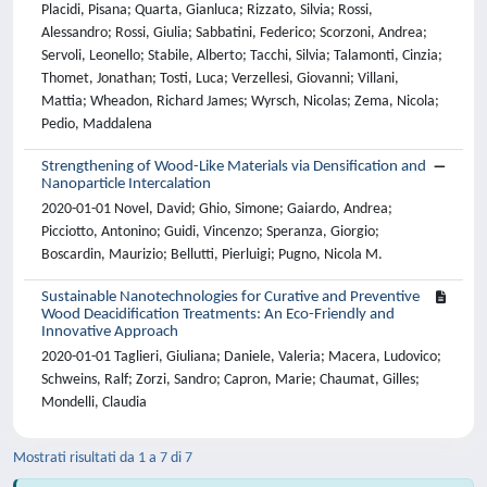
Placidi, Pisana; Quarta, Gianluca; Rizzato, Silvia; Rossi,
Alessandro; Rossi, Giulia; Sabbatini, Federico; Scorzoni, Andrea;
Servoli, Leonello; Stabile, Alberto; Tacchi, Silvia; Talamonti, Cinzia;
Thomet, Jonathan; Tosti, Luca; Verzellesi, Giovanni; Villani,
Mattia; Wheadon, Richard James; Wyrsch, Nicolas; Zema, Nicola;
Pedio, Maddalena
Strengthening of Wood-Like Materials via Densification and
Nanoparticle Intercalation
2020-01-01 Novel, David; Ghio, Simone; Gaiardo, Andrea;
Picciotto, Antonino; Guidi, Vincenzo; Speranza, Giorgio;
Boscardin, Maurizio; Bellutti, Pierluigi; Pugno, Nicola M.
Sustainable Nanotechnologies for Curative and Preventive
Wood Deacidification Treatments: An Eco-Friendly and
Innovative Approach
2020-01-01 Taglieri, Giuliana; Daniele, Valeria; Macera, Ludovico;
Schweins, Ralf; Zorzi, Sandro; Capron, Marie; Chaumat, Gilles;
Mondelli, Claudia
Mostrati risultati da 1 a 7 di 7