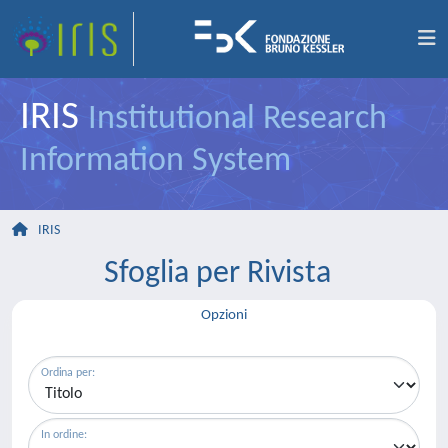
IRIS
Institutional Research
Information System
IRIS
Sfoglia per Rivista
Opzioni
Ordina per:
In ordine: