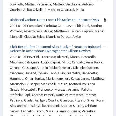
Scagliotti, Mattia; Rapisarda, Matteo; Vecchione, Antonio;
Guarino, Anita; Crivellari, Michele; Castrucci, Paola
Biobased Carbon Dots: From Fish Scales to Photocatalysis
2021-01-01 Campalani, Carlotta; Cattaruzza, Elti; Zorzi, Sandro;
Vomiero, Alberto; You, Shujie; Matthews, Lauren; Capron, Marie;
Mondelli, Claudia; Selva, Maurizio; Perosa, Alvise
High-Resolution Photoemission Study of Neutron-Induced
Defects in Amorphous Hydrogenated Silicon Devices
2022-01-01 Peverini, Francesca; Bizzarri, Marco; Boscardin,
Maurizio; Calcagnile, Lucio; Caprai, Mirco; Caricato, Anna Paola;
Cirrone, Giuseppe Antonio Pablo; Crivellari, Michele; Cuttone,
Giacomo; Dunand, Sylvain; Fanò, Livio; Gianfelici, Benedetta;
Hammad, Omar; Ionica, Maria; Kanxheri, Keida; Large, Matthew;
Maruccio, Giuseppe; Menichelli, Mauro; Monteduro, Anna
Grazia; Moscatelli, Francesco; Morozzi, Arianna; Pallotta,
Stefania; Papi, Andrea; Passeri, Daniele; Petasecca, Marco;
Petringa, Giada; Pis, Igor; Quarta, Gianluca; Rizzato, Silvia; Rossi,
Alessandro; Rossi, Giulia; Scorzoni, Andrea; Soncini, Cristian;
Servoli, Leonello; Tacchi, Silvia; Talamonti, Cinzia; Verzellesi,