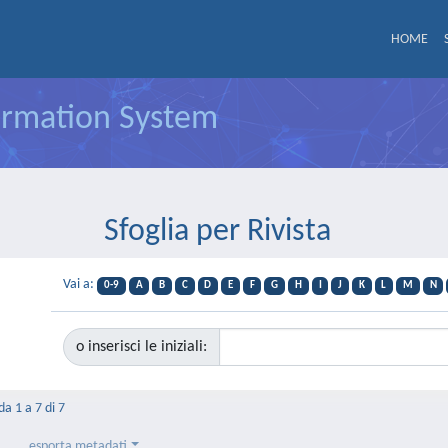
HOME
formation System
Sfoglia per Rivista
Vai a:
0-9
A
B
C
D
E
F
G
H
I
J
K
L
M
N
o inserisci le iniziali:
da 1 a 7 di 7
esporta metadati