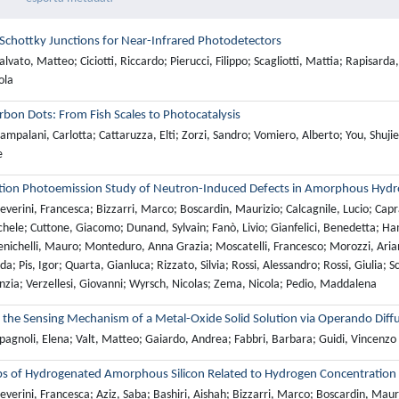
 Schottky Junctions for Near-Infrared Photodetectors
lvato, Matteo; Ciciotti, Riccardo; Pierucci, Filippo; Scagliotti, Mattia; Rapisard
ola
bon Dots: From Fish Scales to Photocatalysis
mpalani, Carlotta; Cattaruzza, Elti; Zorzi, Sandro; Vomiero, Alberto; You, Shuj
e
tion Photoemission Study of Neutron-Induced Defects in Amorphous Hydro
verini, Francesca; Bizzarri, Marco; Boscardin, Maurizio; Calcagnile, Lucio; Cap
Michele; Cuttone, Giacomo; Dunand, Sylvain; Fanò, Livio; Gianfelici, Benedetta;
nichelli, Mauro; Monteduro, Anna Grazia; Moscatelli, Francesco; Morozzi, Ariann
a; Pis, Igor; Quarta, Gianluca; Rizzato, Silvia; Rossi, Alessandro; Rossi, Giulia; Sc
nzia; Verzellesi, Giovanni; Wyrsch, Nicolas; Zema, Nicola; Pedio, Maddalena
o the Sensing Mechanism of a Metal-Oxide Solid Solution via Operando Diff
pagnoli, Elena; Valt, Matteo; Gaiardo, Andrea; Fabbri, Barbara; Guidi, Vincenzo
ps of Hydrogenated Amorphous Silicon Related to Hydrogen Concentration a
verini, Francesca; Aziz, Saba; Bashiri, Aishah; Bizzarri, Marco; Boscardin, Maurizi