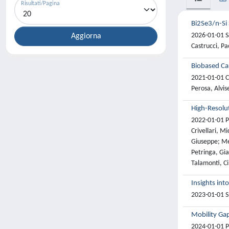
Risultati/Pagina
Bi2Se3/n-Si
2026-01-01 Sa
Castrucci, Pa
Biobased Car
2021-01-01 Ca
Perosa, Alvis
High-Resolu
2022-01-01 Pe
Crivellari, 
Giuseppe; Me
Petringa, Giad
Talamonti, Ci
Insights int
2023-01-01 S
Mobility Ga
2024-01-01 Pe