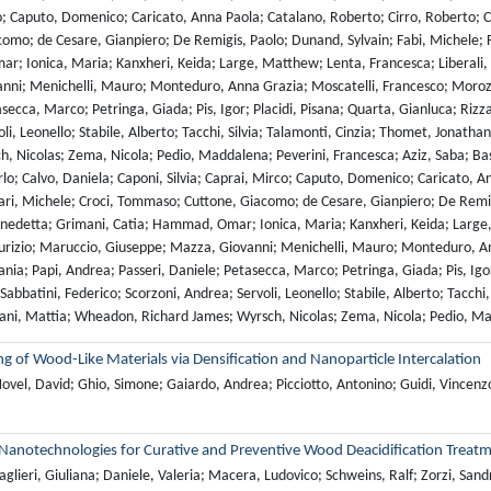
; Caputo, Domenico; Caricato, Anna Paola; Catalano, Roberto; Cirro, Roberto; C
omo; de Cesare, Gianpiero; De Remigis, Paolo; Dunand, Sylvain; Fabi, Michele; Fro
; Ionica, Maria; Kanxheri, Keida; Large, Matthew; Lenta, Francesca; Liberali, 
ni; Menichelli, Mauro; Monteduro, Anna Grazia; Moscatelli, Francesco; Morozzi,
secca, Marco; Petringa, Giada; Pis, Igor; Placidi, Pisana; Quarta, Gianluca; Rizzato
li, Leonello; Stabile, Alberto; Tacchi, Silvia; Talamonti, Cinzia; Thomet, Jonathan
, Nicolas; Zema, Nicola; Pedio, Maddalena; Peverini, Francesca; Aziz, Saba; Bash
arlo; Calvo, Daniela; Caponi, Silvia; Caprai, Mirco; Caputo, Domenico; Caricato,
lari, Michele; Croci, Tommaso; Cuttone, Giacomo; de Cesare, Gianpiero; De Remigi
enedetta; Grimani, Catia; Hammad, Omar; Ionica, Maria; Kanxheri, Keida; Large, 
rizio; Maruccio, Giuseppe; Mazza, Giovanni; Menichelli, Mauro; Monteduro, Ann
fania; Papi, Andrea; Passeri, Daniele; Petasecca, Marco; Petringa, Giada; Pis, Igor
; Sabbatini, Federico; Scorzoni, Andrea; Servoli, Leonello; Stabile, Alberto; Tacchi,
llani, Mattia; Wheadon, Richard James; Wyrsch, Nicolas; Zema, Nicola; Pedio, M
g of Wood-Like Materials via Densification and Nanoparticle Intercalation
vel, David; Ghio, Simone; Gaiardo, Andrea; Picciotto, Antonino; Guidi, Vincenzo;
 Nanotechnologies for Curative and Preventive Wood Deacidification Treat
glieri, Giuliana; Daniele, Valeria; Macera, Ludovico; Schweins, Ralf; Zorzi, San