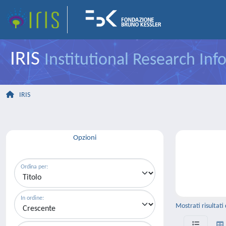
IRIS
Institutional Research In
IRIS
Opzioni
Ordina per:
In ordine:
Mostrati risultati 