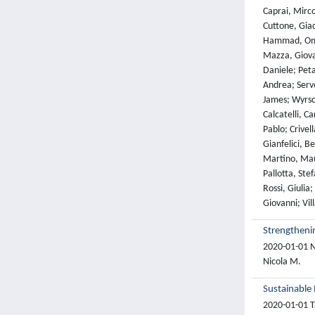
Caprai, Mirco
Cuttone, Giac
Hammad, Omar
Mazza, Giovan
Daniele; Peta
Andrea; Servo
James; Wyrsch
Calcatelli, C
Pablo; Crivel
Gianfelici, B
Martino, Mau
Pallotta, Ste
Rossi, Giulia
Giovanni; Vi
Strengthenin
2020-01-01 No
Nicola M.
Sustainable
2020-01-01 Ta