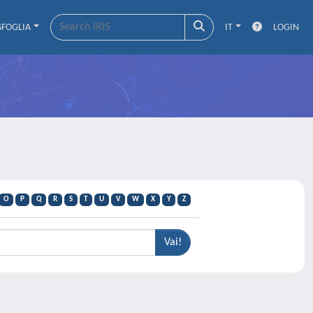
SFOGLIA
IT
LOGIN
O
P
Q
R
S
T
U
V
W
X
Y
Z