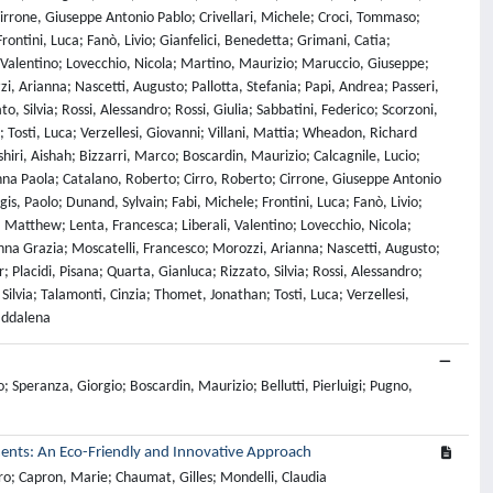
irrone, Giuseppe Antonio Pablo; Crivellari, Michele; Croci, Tommaso;
ntini, Luca; Fanò, Livio; Gianfelici, Benedetta; Grimani, Catia;
Valentino; Lovecchio, Nicola; Martino, Maurizio; Maruccio, Giuseppe;
 Arianna; Nascetti, Augusto; Pallotta, Stefania; Papi, Andrea; Passeri,
, Silvia; Rossi, Alessandro; Rossi, Giulia; Sabbatini, Federico; Scorzoni,
; Tosti, Luca; Verzellesi, Giovanni; Villani, Mattia; Wheadon, Richard
iri, Aishah; Bizzarri, Marco; Boscardin, Maurizio; Calcagnile, Lucio;
 Anna Paola; Catalano, Roberto; Cirro, Roberto; Cirrone, Giuseppe Antonio
s, Paolo; Dunand, Sylvain; Fabi, Michele; Frontini, Luca; Fanò, Livio;
Matthew; Lenta, Francesca; Liberali, Valentino; Lovecchio, Nicola;
a Grazia; Moscatelli, Francesco; Morozzi, Arianna; Nascetti, Augusto;
; Placidi, Pisana; Quarta, Gianluca; Rizzato, Silvia; Rossi, Alessandro;
 Silvia; Talamonti, Cinzia; Thomet, Jonathan; Tosti, Luca; Verzellesi,
addalena
 Speranza, Giorgio; Boscardin, Maurizio; Bellutti, Pierluigi; Pugno,
ments: An Eco-Friendly and Innovative Approach
dro; Capron, Marie; Chaumat, Gilles; Mondelli, Claudia