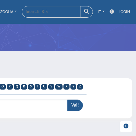
SFOGLIA
IT
LOGIN
O
P
Q
R
S
T
U
V
W
X
Y
Z