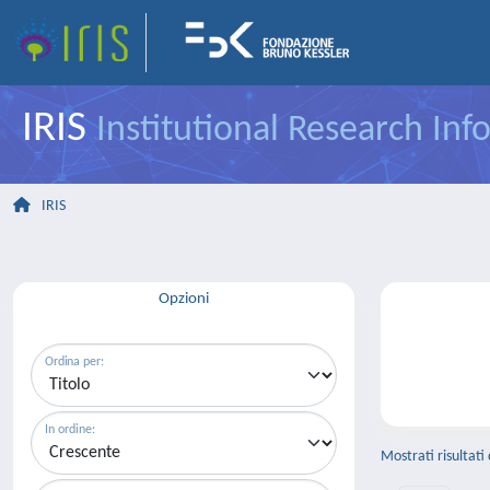
IRIS
Institutional Research In
IRIS
Opzioni
Ordina per:
In ordine:
Mostrati risultati 