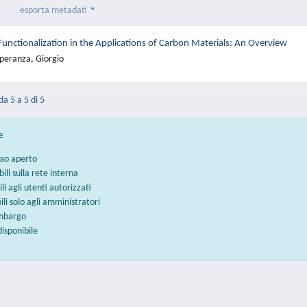
esporta metadati
Functionalization in the Applications of Carbon Materials: An Overview
peranza, Giorgio
da 5 a 5 di 5
e
sso aperto
bili sulla rete interna
ili agli utenti autorizzati
bili solo agli amministratori
embargo
disponibile