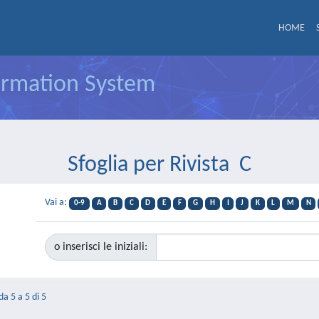
HOME
formation System
Sfoglia per Rivista C
Vai a:
0-9
A
B
C
D
E
F
G
H
I
J
K
L
M
N
o inserisci le iniziali:
da 5 a 5 di 5