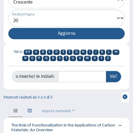
Risultati/Pagina
Vai a:
0-9
A
B
C
D
E
F
G
H
I
J
K
L
M
N
O
P
Q
R
S
T
U
V
W
X
Y
Z
o inserisci le iniziali:
Mostrati risultati da 5 a 5 di 5
esporta metadati
The Role of Functionalization in the Applications of Carbon
Materials: An Overview