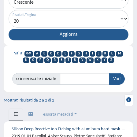
Risultati/Pagina
Vai a:
0-9
A
B
C
D
E
F
G
H
I
J
K
L
M
N
O
P
Q
R
S
T
U
V
W
X
Y
Z
o inserisci le iniziali:
Mostrati risultati da 2 a 2 di 2
esporta metadati
Silicon Deep Reactive Ion Etching with aluminum hard mask
2019-01-01 Bagolini, Alvise; Scauso, Pietro; Sanguinetti, Stefano;