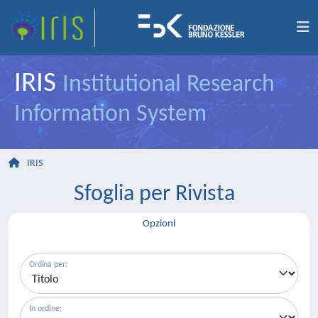
IRIS
Institutional Research
Information System
IRIS
Sfoglia per Rivista
Opzioni
Ordina per:
In ordine: