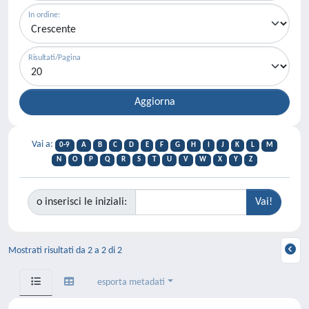
In ordine:
Risultati/Pagina
Vai a:
0-9
A
B
C
D
E
F
G
H
I
J
K
L
M
N
O
P
Q
R
S
T
U
V
W
X
Y
Z
o inserisci le iniziali:
Mostrati risultati da 2 a 2 di 2
esporta metadati