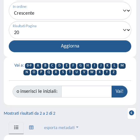
In ordine:
Risultati/Pagina
Vai a:
0-9
A
B
C
D
E
F
G
H
I
J
K
L
M
N
O
P
Q
R
S
T
U
V
W
X
Y
Z
o inserisci le iniziali:
Mostrati risultati da 2 a 2 di 2
esporta metadati