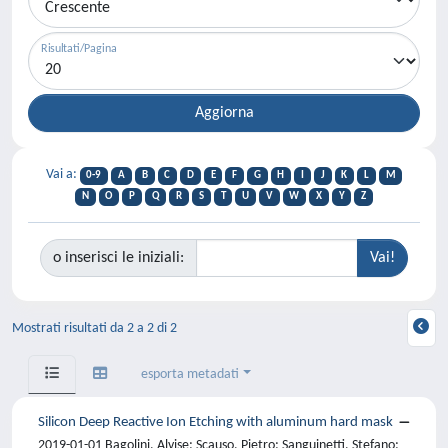
Risultati/Pagina
Vai a:
0-9
A
B
C
D
E
F
G
H
I
J
K
L
M
N
O
P
Q
R
S
T
U
V
W
X
Y
Z
o inserisci le iniziali:
Mostrati risultati da 2 a 2 di 2
esporta metadati
Silicon Deep Reactive Ion Etching with aluminum hard mask
2019-01-01 Bagolini, Alvise; Scauso, Pietro; Sanguinetti, Stefano;