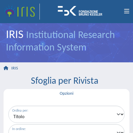
IRIS
Institutional Research
Information System
IRIS
Sfoglia per Rivista
Opzioni
Ordina per:
In ordine: