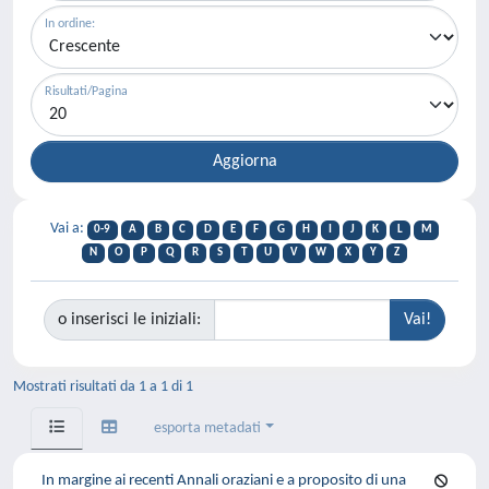
In ordine:
Risultati/Pagina
Vai a:
0-9
A
B
C
D
E
F
G
H
I
J
K
L
M
N
O
P
Q
R
S
T
U
V
W
X
Y
Z
o inserisci le iniziali:
Mostrati risultati da 1 a 1 di 1
esporta metadati
In margine ai recenti Annali oraziani e a proposito di una