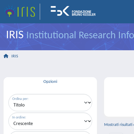
IRIS
Institutional Research In
IRIS
Opzioni
Ordina per:
In ordine:
Mostrati risultati 