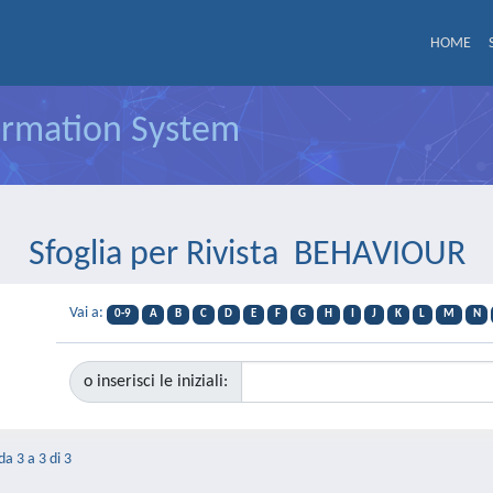
HOME
formation System
Sfoglia per Rivista BEHAVIOUR
Vai a:
0-9
A
B
C
D
E
F
G
H
I
J
K
L
M
N
o inserisci le iniziali:
da 3 a 3 di 3