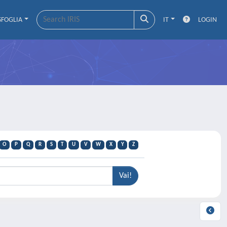
SFOGLIA
IT
LOGIN
O
P
Q
R
S
T
U
V
W
X
Y
Z