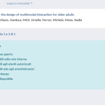
esporta metadati
n the design of multimodal interaction for older adults
chiavo, Gianluca; Mich, Ornella; Ferron, Michela; Mana, Nadia
da 3 a 3 di 3
e
sso aperto
bili sulla rete interna
ili agli utenti autorizzati
bili solo agli amministratori
embargo
disponibile