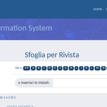
HOME
formation System
Sfoglia per Rivista
Vai a:
0-9
A
B
C
D
E
F
G
H
I
J
K
L
M
N
o inserisci le iniziali:
da 1 a 2 di 2
esporta metadati