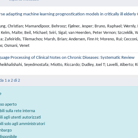
se adapting machine learning prognostication models in critically ill elderl
ng, Christian; Mamandipoor, Behrooz; Fjølner, Jesper; Bruno, Raphael; Wernly, B
 Kelm, Malte; Beil, Michael; Sviri, Sigal; van Heerden, Peter Vernon; Szczeklik
a; Zafeiridis, Tilemachos; Marsh, Brian; Andersen, Finn H; Moreno, Rui; Cecconi
ns; Osmani, Venet
uage Processing of Clinical Notes on Chronic Diseases: Systematic Review
eikhalishahi, Seyedmostafa; Miotto, Riccardo; Dudley, Joel T; Lavelli, Alberto; R
da 1 a 2 di 2
e
sso aperto
bili sulla rete interna
ili agli utenti autorizzati
bili solo agli amministratori
embargo
disponibile