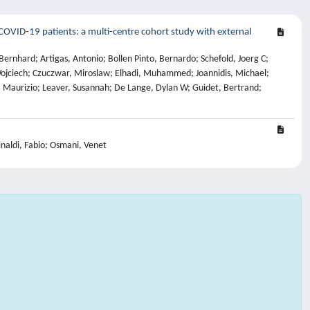
y COVID-19 patients: a multi-centre cohort study with external
ernhard; Artigas, Antonio; Bollen Pinto, Bernardo; Schefold, Joerg C;
, Wojciech; Czuczwar, Miroslaw; Elhadi, Muhammed; Joannidis, Michael;
, Maurizio; Leaver, Susannah; De Lange, Dylan W; Guidet, Bertrand;
inaldi, Fabio; Osmani, Venet