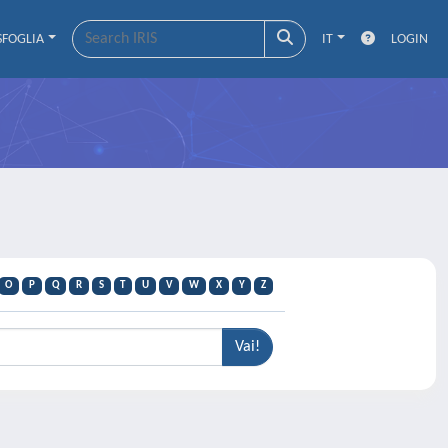
SFOGLIA
IT
LOGIN
O
P
Q
R
S
T
U
V
W
X
Y
Z