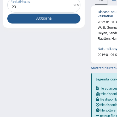
Risultati/Pagina
Disease-cour
validation
2022-01-01 Ju
Wolff, Georg;
Oeyen, Sandr
Flaatten, Ha
Natural Lang
2019-01-01 Sh
Mostrati risultati 
Legenda icon
file ad acce
file disponi
file disponib
file disponi
file sotto 
nessun file 