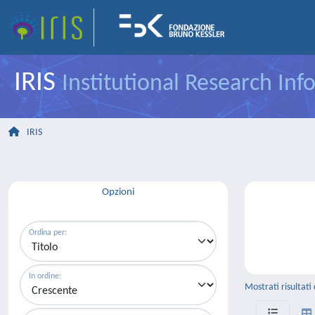
IRIS
Institutional Research In
IRIS
Opzioni
Ordina per:
In ordine:
Mostrati risultati 