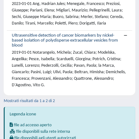
2023-01-01 Ang, Hadrian Jules; Menegale, Francesco; Preziosi,
Giuseppe; Pariani, Elena; Migliari, Maurizio; Pellegrinelli, Laura;
Sechi, Giuseppe Maria; Buoro, Sabrina; Merler, Stefano; Cereda,
Danilo; Tirani, Marcello; Poletti, Piero; Dorigatti, Ilaria
Ultrasensitive detection of cancer biomarkers by nickel-
based isolation of polydisperse extracellular vesicles from
blood
2019-01-01 Notarangelo, Michela; Zucal, Chiara; Modelska,
Angelika; Pesce, Isabella; Scarduelli, Giorgina; Potrich, Cristina;
Lunelli, Lorenzo; Pederzolli, Cecilia; Pavan, Paola; la Marca,
Giancarlo; Pasini, Luigi; Ulivi, Paola; Beltran, Himisha; Demichelis,
Francesca; Provenzani, Alessandro; Quattrone, Alessandro;
D'Agostino, Vito G.
Mostrati risultati da 1 a 2 di 2
Legenda icone
file ad accesso aperto
file disponibili sulla rete interna
file disponibili agli utenti autorizzati