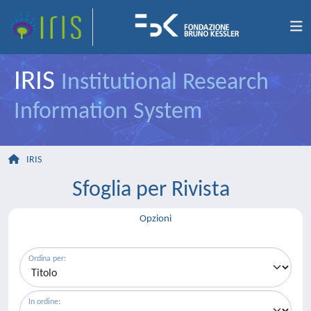
IRIS
Institutional Research
Information System
IRIS
Sfoglia per Rivista
Opzioni
Ordina per:
In ordine: