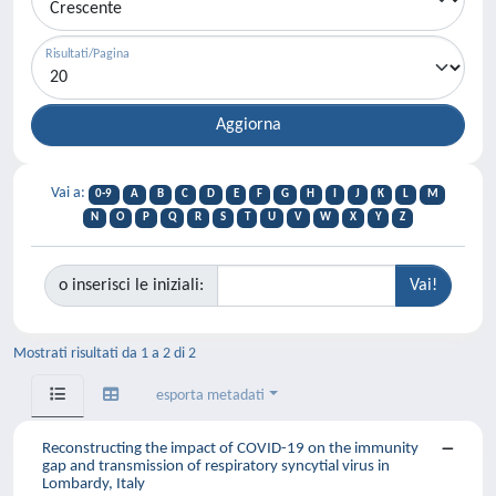
Risultati/Pagina
Vai a:
0-9
A
B
C
D
E
F
G
H
I
J
K
L
M
N
O
P
Q
R
S
T
U
V
W
X
Y
Z
o inserisci le iniziali:
Mostrati risultati da 1 a 2 di 2
esporta metadati
Reconstructing the impact of COVID-19 on the immunity
gap and transmission of respiratory syncytial virus in
Lombardy, Italy