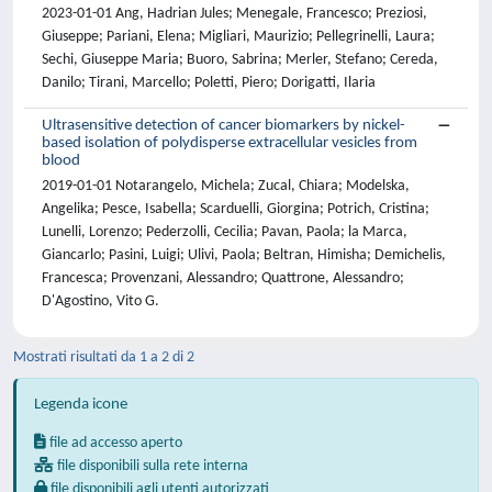
2023-01-01 Ang, Hadrian Jules; Menegale, Francesco; Preziosi,
Giuseppe; Pariani, Elena; Migliari, Maurizio; Pellegrinelli, Laura;
Sechi, Giuseppe Maria; Buoro, Sabrina; Merler, Stefano; Cereda,
Danilo; Tirani, Marcello; Poletti, Piero; Dorigatti, Ilaria
Ultrasensitive detection of cancer biomarkers by nickel-
based isolation of polydisperse extracellular vesicles from
blood
2019-01-01 Notarangelo, Michela; Zucal, Chiara; Modelska,
Angelika; Pesce, Isabella; Scarduelli, Giorgina; Potrich, Cristina;
Lunelli, Lorenzo; Pederzolli, Cecilia; Pavan, Paola; la Marca,
Giancarlo; Pasini, Luigi; Ulivi, Paola; Beltran, Himisha; Demichelis,
Francesca; Provenzani, Alessandro; Quattrone, Alessandro;
D'Agostino, Vito G.
Mostrati risultati da 1 a 2 di 2
Legenda icone
file ad accesso aperto
file disponibili sulla rete interna
file disponibili agli utenti autorizzati