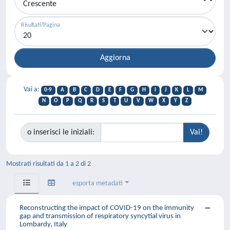
Risultati/Pagina
Vai a:
0-9
A
B
C
D
E
F
G
H
I
J
K
L
M
N
O
P
Q
R
S
T
U
V
W
X
Y
Z
o inserisci le iniziali:
Mostrati risultati da 1 a 2 di 2
esporta metadati
Reconstructing the impact of COVID-19 on the immunity
gap and transmission of respiratory syncytial virus in
Lombardy, Italy