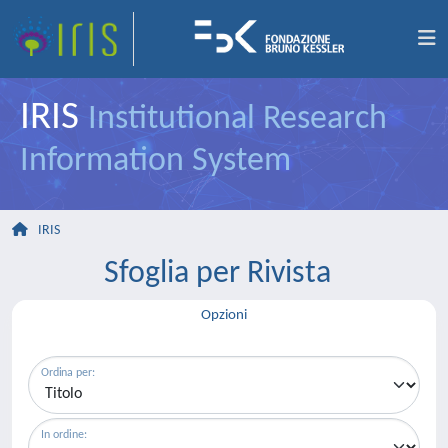
IRIS
Institutional Research
Information System
IRIS
Sfoglia per Rivista
Opzioni
Ordina per:
In ordine: