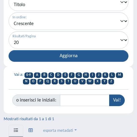
In ordine:
Risultati/Pagina
Vai a:
0-9
A
B
C
D
E
F
G
H
I
J
K
L
M
N
O
P
Q
R
S
T
U
V
W
X
Y
Z
o inserisci le iniziali:
Mostrati risultati da 1 a 1 di 1
esporta metadati