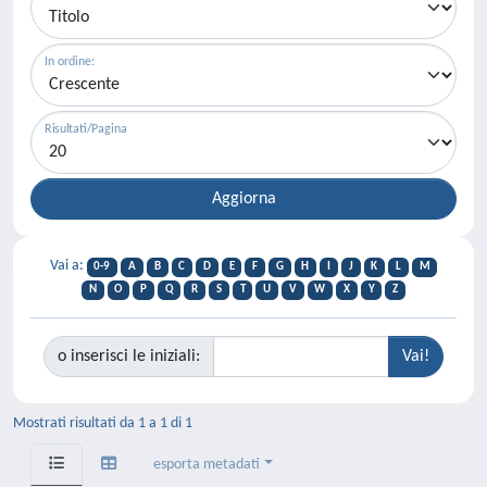
In ordine:
Risultati/Pagina
Vai a:
0-9
A
B
C
D
E
F
G
H
I
J
K
L
M
N
O
P
Q
R
S
T
U
V
W
X
Y
Z
o inserisci le iniziali:
Mostrati risultati da 1 a 1 di 1
esporta metadati