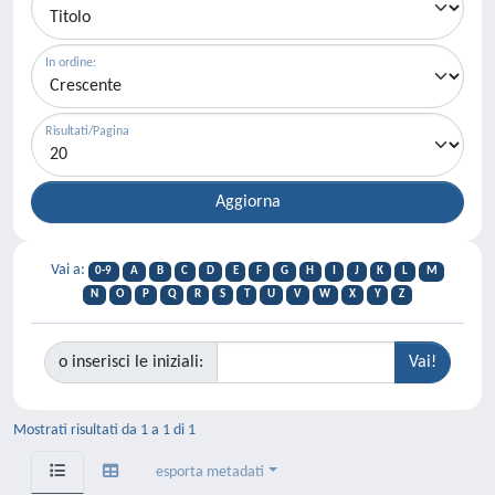
In ordine:
Risultati/Pagina
Vai a:
0-9
A
B
C
D
E
F
G
H
I
J
K
L
M
N
O
P
Q
R
S
T
U
V
W
X
Y
Z
o inserisci le iniziali:
Mostrati risultati da 1 a 1 di 1
esporta metadati