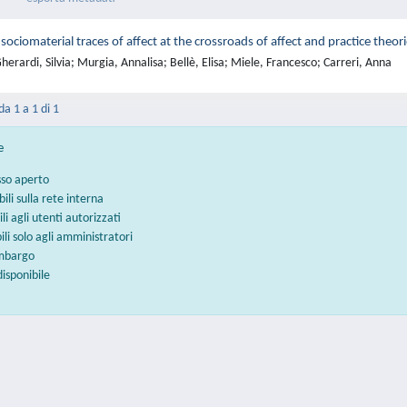
 sociomaterial traces of affect at the crossroads of affect and practice theor
erardi, Silvia; Murgia, Annalisa; Bellè, Elisa; Miele, Francesco; Carreri, Anna
da 1 a 1 di 1
e
sso aperto
bili sulla rete interna
ili agli utenti autorizzati
bili solo agli amministratori
embargo
disponibile