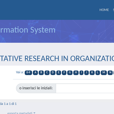
HOME
formation System
UALITATIVE RESEARCH IN ORGANI
Vai a:
0-9
A
B
C
D
E
F
G
H
I
J
K
L
M
N
o inserisci le iniziali:
da 1 a 1 di 1
esporta metadati