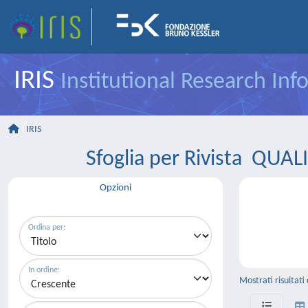
IRIS
Institutional Research In
IRIS
Sfoglia per Rivista Q
Opzioni
Ordina per:
In ordine:
Mostrati risultati 