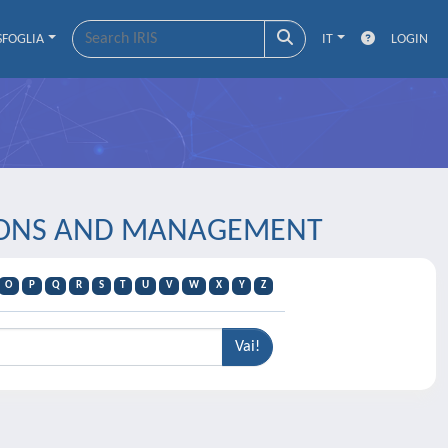
SFOGLIA
IT
LOGIN
ZATIONS AND MANAGEMENT
O
P
Q
R
S
T
U
V
W
X
Y
Z