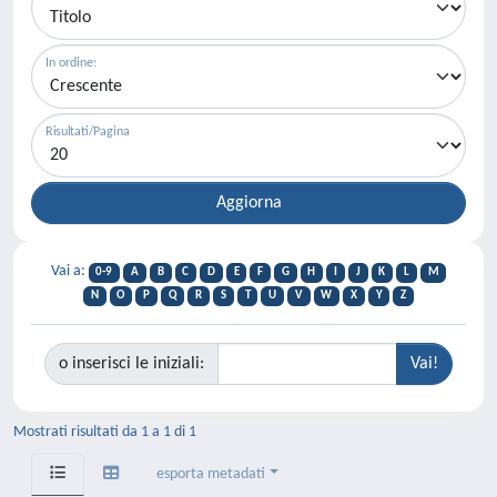
In ordine:
Risultati/Pagina
Vai a:
0-9
A
B
C
D
E
F
G
H
I
J
K
L
M
N
O
P
Q
R
S
T
U
V
W
X
Y
Z
o inserisci le iniziali:
Mostrati risultati da 1 a 1 di 1
esporta metadati