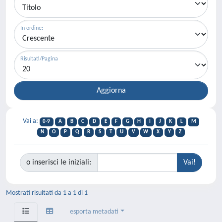
In ordine:
Risultati/Pagina
Vai a:
0-9
A
B
C
D
E
F
G
H
I
J
K
L
M
N
O
P
Q
R
S
T
U
V
W
X
Y
Z
o inserisci le iniziali:
Mostrati risultati da 1 a 1 di 1
esporta metadati