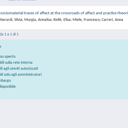
 sociomaterial traces of affect at the crossroads of affect and practice theor
erardi, Silvia; Murgia, Annalisa; Bellè, Elisa; Miele, Francesco; Carreri, Anna
da 1 a 1 di 1
e
sso aperto
bili sulla rete interna
ili agli utenti autorizzati
bili solo agli amministratori
embargo
disponibile