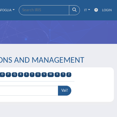
SFOGLIA
IT
LOGIN
ZATIONS AND MANAGEMENT
O
P
Q
R
S
T
U
V
W
X
Y
Z