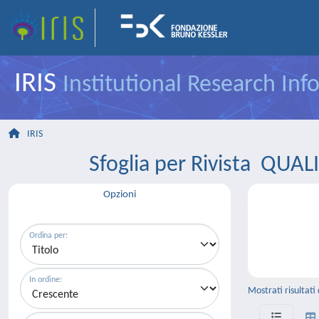
IRIS
Institutional Research In
IRIS
Sfoglia per Rivista Q
Opzioni
Ordina per:
In ordine:
Mostrati risultati 