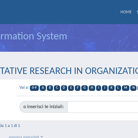
HOME
formation System
UALITATIVE RESEARCH IN ORGANI
Vai a:
0-9
A
B
C
D
E
F
G
H
I
J
K
L
M
N
o inserisci le iniziali:
da 1 a 1 di 1
esporta metadati