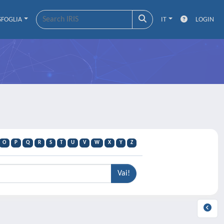
SFOGLIA
IT
LOGIN
O
P
Q
R
S
T
U
V
W
X
Y
Z