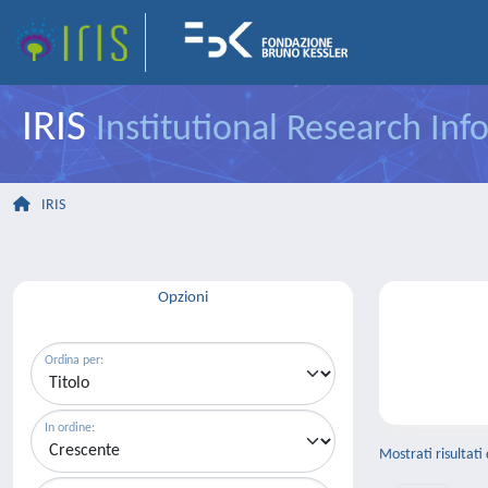
IRIS
Institutional Research In
IRIS
Opzioni
Ordina per:
In ordine:
Mostrati risultati 