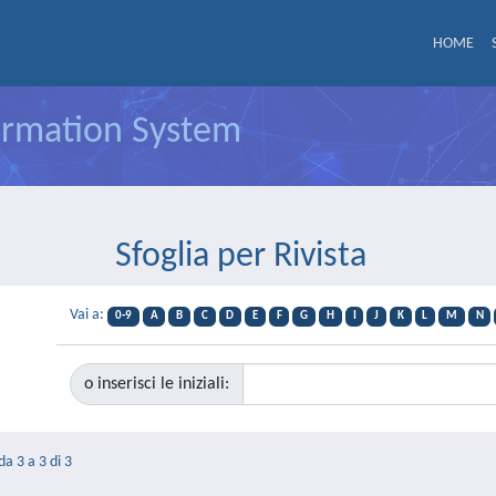
HOME
formation System
Sfoglia per Rivista
Vai a:
0-9
A
B
C
D
E
F
G
H
I
J
K
L
M
N
o inserisci le iniziali:
da 3 a 3 di 3