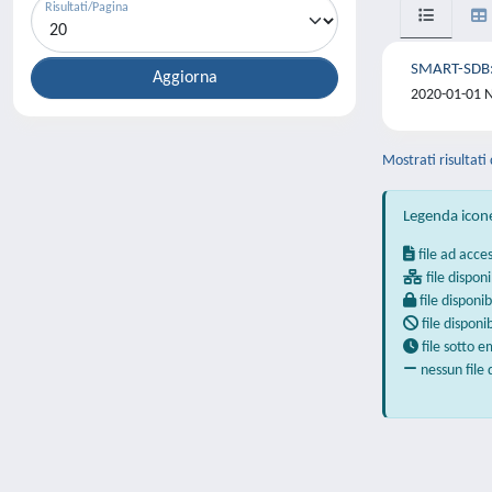
Risultati/Pagina
SMART-SDB: S
2020-01-01 N
Mostrati risultati 
Legenda icon
file ad acce
file disponi
file disponib
file disponi
file sotto 
nessun file 