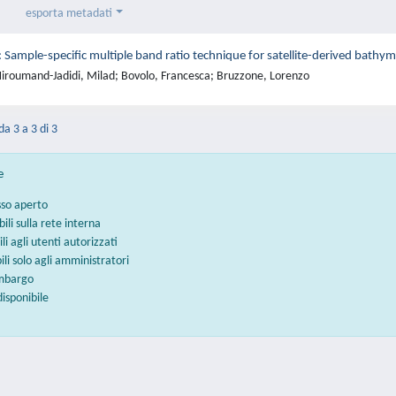
esporta metadati
ample-specific multiple band ratio technique for satellite-derived bathym
iroumand-Jadidi, Milad; Bovolo, Francesca; Bruzzone, Lorenzo
da 3 a 3 di 3
e
sso aperto
bili sulla rete interna
ili agli utenti autorizzati
bili solo agli amministratori
embargo
disponibile