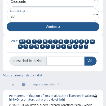
Risultati/Pagina
Vai a:
0-9
A
B
C
D
E
F
G
H
I
J
K
L
M
N
O
P
Q
R
S
T
U
V
W
X
Y
Z
o inserisci le iniziali:
Mostrati risultati da 1 a 4 di 4
esporta metadati
Permanent mitigation of loss in ultrathin silicon-on-insulator
high-Q resonators using ultraviolet light
2018-01-01 Ghulinyan, Mher; Bernard, Martino; Piccoli, Gioele