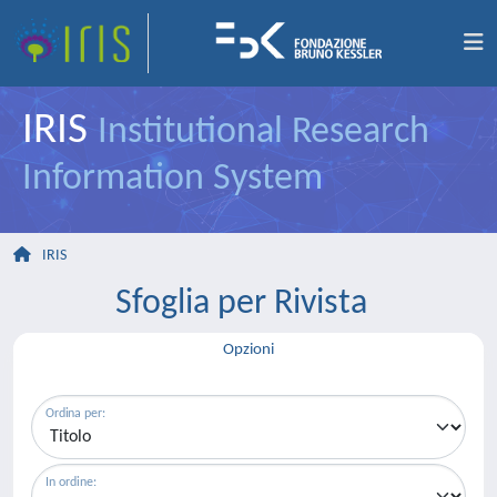
IRIS
Institutional Research
Information System
IRIS
Sfoglia per Rivista
Opzioni
Ordina per:
In ordine: