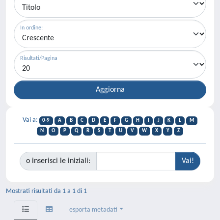
In ordine:
Risultati/Pagina
Vai a:
0-9
A
B
C
D
E
F
G
H
I
J
K
L
M
N
O
P
Q
R
S
T
U
V
W
X
Y
Z
o inserisci le iniziali:
Mostrati risultati da 1 a 1 di 1
esporta metadati