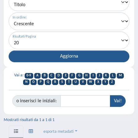
In ordine:
Risultati/Pagina
Vai a:
0-9
A
B
C
D
E
F
G
H
I
J
K
L
M
N
O
P
Q
R
S
T
U
V
W
X
Y
Z
o inserisci le iniziali:
Mostrati risultati da 1 a 1 di 1
esporta metadati