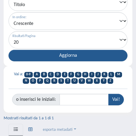
In ordine:
Risultati/Pagina
Vai a:
0-9
A
B
C
D
E
F
G
H
I
J
K
L
M
N
O
P
Q
R
S
T
U
V
W
X
Y
Z
o inserisci le iniziali:
Mostrati risultati da 1 a 1 di 1
esporta metadati