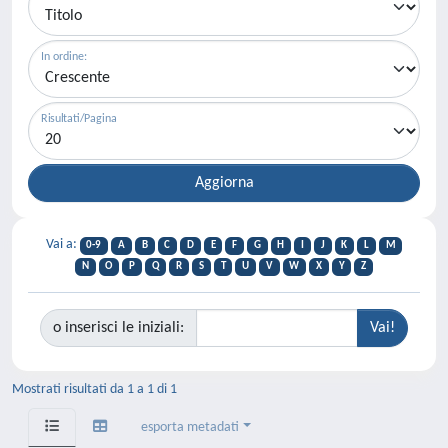
In ordine:
Risultati/Pagina
Vai a:
0-9
A
B
C
D
E
F
G
H
I
J
K
L
M
N
O
P
Q
R
S
T
U
V
W
X
Y
Z
o inserisci le iniziali:
Mostrati risultati da 1 a 1 di 1
esporta metadati