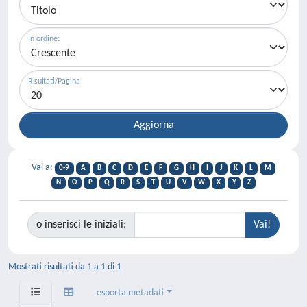
In ordine:
Risultati/Pagina
Vai a:
0-9
A
B
C
D
E
F
G
H
I
J
K
L
M
N
O
P
Q
R
S
T
U
V
W
X
Y
Z
o inserisci le iniziali:
Mostrati risultati da 1 a 1 di 1
esporta metadati