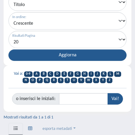
In ordine:
Risultati/Pagina
Vai a:
0-9
A
B
C
D
E
F
G
H
I
J
K
L
M
N
O
P
Q
R
S
T
U
V
W
X
Y
Z
o inserisci le iniziali:
Mostrati risultati da 1 a 1 di 1
esporta metadati