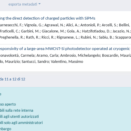
esporta metadati
g the direct detection of charged particles with SiPMs
nesecchi, F.; Vignola, G.; Agrawal, N.; Alici, A.; Antonioli, P.; Arcelli, S.; Bellini, 
 Fraticelli, C.; Garbini, M.; Giacalone, M.; Gola, A.; Hatzifotiadou, D.; Jacazio, N
reghenella, R.; Rath, R.; Ricci, R.; Rignanese, L.; Rubini, N.; Sabiu, B.; Scapparone, 
sponsivity of a large-area MWCNT-Si photodetector operated at cryogenic
navolontà, Carmela; Aramo, Carla; Ambrosio, Michelangelo; Boscardin, Maurizio;
o, Maurizio; Santucci, Sandro; Valentino, Massimo
 da 11 a 12 di 12
e
sso aperto
bili sulla rete interna
ili agli utenti autorizzati
bili solo agli amministratori
embargo