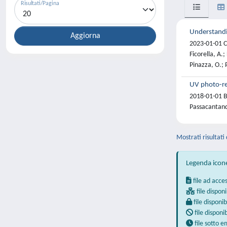
Risultati/Pagina
Understandin
2023-01-01 Car
Ficorella, A.;
Pinazza, O.; P
UV photo-re
2018-01-01 Bo
Passacantand
Mostrati risultati
Legenda icon
file ad acce
file disponi
file disponib
file disponi
file sotto 