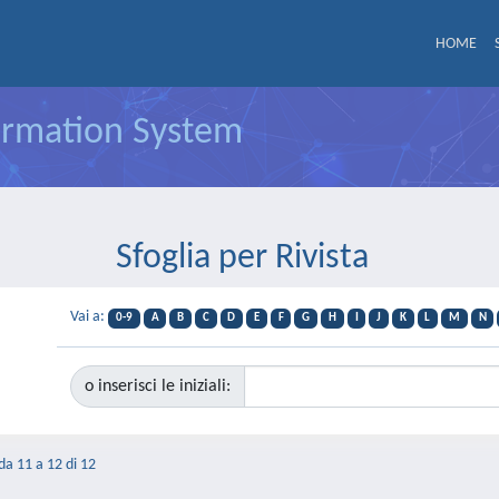
HOME
formation System
Sfoglia per Rivista
Vai a:
0-9
A
B
C
D
E
F
G
H
I
J
K
L
M
N
o inserisci le iniziali:
 da 11 a 12 di 12