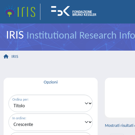
IRIS
Institutional Research In
IRIS
Opzioni
Ordina per:
In ordine:
Mostrati risultati