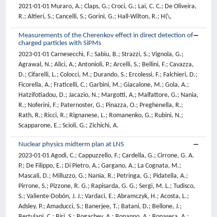
2021-01-01 Muraro, A.; Claps, G.; Croci, G.; Lai, C. C.; De Oliveira,
R.; Altieri, S.; Cancelli, S.; Gorini, G.; Hall-Wilton, R.; H(\,
Measurements of the Cherenkov effect in direct detection of
charged particles with SiPMs
2023-01-01 Carnesecchi, F.; Sabiu, B.; Strazzi, S.; Vignola, G.;
Agrawal, N.; Alici, A.; Antonioli, P.; Arcelli, S.; Bellini, F.; Cavazza,
D.; Cifarelli, L.; Colocci, M.; Durando, S.; Ercolessi, F.; Falchieri, D.;
Ficorella, A.; Fraticelli, C.; Garbini, M.; Giacalone, M.; Gola, A.;
Hatzifotiadou, D.; Jacazio, N.; Margotti, A.; Malfattore, G.; Nania,
R.; Noferini, F.; Paternoster, G.; Pinazza, O.; Preghenella, R.;
Rath, R.; Ricci, R.; Rignanese, L.; Romanenko, G.; Rubini, N.;
Scapparone, E.; Scioli, G.; Zichichi, A.
Nuclear physics midterm plan at LNS
2023-01-01 Agodi, C.; Cappuzzello, F.; Cardella, G.; Cirrone, G. A.
P.; De Filippo, E.; Di Pietro, A.; Gargano, A.; La Cognata, M.;
Mascali, D.; Milluzzo, G.; Nania, R.; Petringa, G.; Pidatella, A.;
Pirrone, S.; Pizzone, R. G.; Rapisarda, G. G.; Sergi, M. L.; Tudisco,
S.; Valiente-Dobón, J. J.; Vardaci, E.; Abramczyk, H.; Acosta, L.;
Adsley, P.; Amaducci, S.; Banerjee, T.; Batani, D.; Bellone, J.;
Bertulani, C.; Biri, S.; Bogachev, A.; Bonanno, A.; Bonasera, A.;