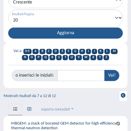
Risultati/Pagina
Vai a:
0-9
A
B
C
D
E
F
G
H
I
J
K
L
M
N
O
P
Q
R
S
T
U
V
W
X
Y
Z
o inserisci le iniziali:
Mostrati risultati da 7 a 12 di 12
esporta metadati
MBGEM: a stack of borated GEM detector for high efficiency
thermal neutron detection