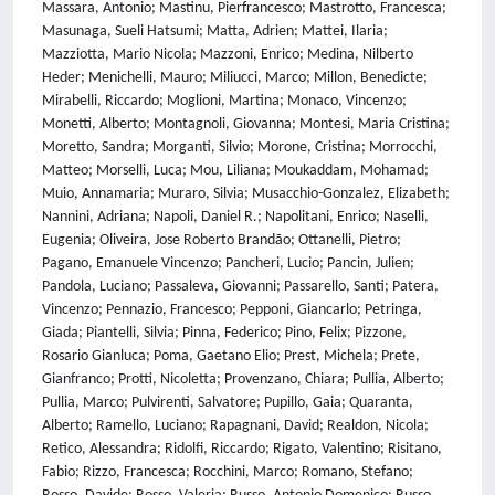
Massara, Antonio; Mastinu, Pierfrancesco; Mastrotto, Francesca;
Masunaga, Sueli Hatsumi; Matta, Adrien; Mattei, Ilaria;
Mazziotta, Mario Nicola; Mazzoni, Enrico; Medina, Nilberto
Heder; Menichelli, Mauro; Miliucci, Marco; Millon, Benedicte;
Mirabelli, Riccardo; Moglioni, Martina; Monaco, Vincenzo;
Monetti, Alberto; Montagnoli, Giovanna; Montesi, Maria Cristina;
Moretto, Sandra; Morganti, Silvio; Morone, Cristina; Morrocchi,
Matteo; Morselli, Luca; Mou, Liliana; Moukaddam, Mohamad;
Muio, Annamaria; Muraro, Silvia; Musacchio-Gonzalez, Elizabeth;
Nannini, Adriana; Napoli, Daniel R.; Napolitani, Enrico; Naselli,
Eugenia; Oliveira, Jose Roberto Brandão; Ottanelli, Pietro;
Pagano, Emanuele Vincenzo; Pancheri, Lucio; Pancin, Julien;
Pandola, Luciano; Passaleva, Giovanni; Passarello, Santi; Patera,
Vincenzo; Pennazio, Francesco; Pepponi, Giancarlo; Petringa,
Giada; Piantelli, Silvia; Pinna, Federico; Pino, Felix; Pizzone,
Rosario Gianluca; Poma, Gaetano Elio; Prest, Michela; Prete,
Gianfranco; Protti, Nicoletta; Provenzano, Chiara; Pullia, Alberto;
Pullia, Marco; Pulvirenti, Salvatore; Pupillo, Gaia; Quaranta,
Alberto; Ramello, Luciano; Rapagnani, David; Realdon, Nicola;
Retico, Alessandra; Ridolfi, Riccardo; Rigato, Valentino; Risitano,
Fabio; Rizzo, Francesca; Rocchini, Marco; Romano, Stefano;