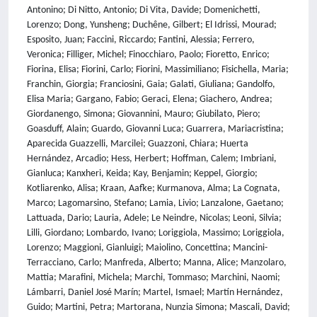
Antonino; Di Nitto, Antonio; Di Vita, Davide; Domenichetti,
Lorenzo; Dong, Yunsheng; Duchêne, Gilbert; El Idrissi, Mourad;
Esposito, Juan; Faccini, Riccardo; Fantini, Alessia; Ferrero,
Veronica; Filliger, Michel; Finocchiaro, Paolo; Fioretto, Enrico;
Fiorina, Elisa; Fiorini, Carlo; Fiorini, Massimiliano; Fisichella, Maria;
Franchin, Giorgia; Franciosini, Gaia; Galati, Giuliana; Gandolfo,
Elisa Maria; Gargano, Fabio; Geraci, Elena; Giachero, Andrea;
Giordanengo, Simona; Giovannini, Mauro; Giubilato, Piero;
Goasduff, Alain; Guardo, Giovanni Luca; Guarrera, Mariacristina;
Aparecida Guazzelli, Marcilei; Guazzoni, Chiara; Huerta
Hernández, Arcadio; Hess, Herbert; Hoffman, Calem; Imbriani,
Gianluca; Kanxheri, Keida; Kay, Benjamin; Keppel, Giorgio;
Kotliarenko, Alisa; Kraan, Aafke; Kurmanova, Alma; La Cognata,
Marco; Lagomarsino, Stefano; Lamia, Livio; Lanzalone, Gaetano;
Lattuada, Dario; Lauria, Adele; Le Neindre, Nicolas; Leoni, Silvia;
Lilli, Giordano; Lombardo, Ivano; Loriggiola, Massimo; Loriggiola,
Lorenzo; Maggioni, Gianluigi; Maiolino, Concettina; Mancini-
Terracciano, Carlo; Manfreda, Alberto; Manna, Alice; Manzolaro,
Mattia; Marafini, Michela; Marchi, Tommaso; Marchini, Naomi;
Lámbarri, Daniel José Marí­n; Martel, Ismael; Martí­n Hernández,
Guido; Martini, Petra; Martorana, Nunzia Simona; Mascali, David;