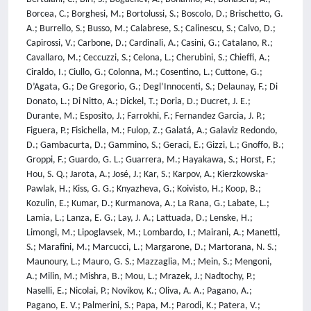
Borcea, C.; Borghesi, M.; Bortolussi, S.; Boscolo, D.; Brischetto, G.
A.; Burrello, S.; Busso, M.; Calabrese, S.; Calinescu, S.; Calvo, D.;
Capirossi, V.; Carbone, D.; Cardinali, A.; Casini, G.; Catalano, R.;
Cavallaro, M.; Ceccuzzi, S.; Celona, L.; Cherubini, S.; Chieffi, A.;
Ciraldo, I.; Ciullo, G.; Colonna, M.; Cosentino, L.; Cuttone, G.;
D’Agata, G.; De Gregorio, G.; Degl’Innocenti, S.; Delaunay, F.; Di
Donato, L.; Di Nitto, A.; Dickel, T.; Doria, D.; Ducret, J. E.;
Durante, M.; Esposito, J.; Farrokhi, F.; Fernandez Garcia, J. P.;
Figuera, P.; Fisichella, M.; Fulop, Z.; Galatá, A.; Galaviz Redondo,
D.; Gambacurta, D.; Gammino, S.; Geraci, E.; Gizzi, L.; Gnoffo, B.;
Groppi, F.; Guardo, G. L.; Guarrera, M.; Hayakawa, S.; Horst, F.;
Hou, S. Q.; Jarota, A.; José, J.; Kar, S.; Karpov, A.; Kierzkowska-
Pawlak, H.; Kiss, G. G.; Knyazheva, G.; Koivisto, H.; Koop, B.;
Kozulin, E.; Kumar, D.; Kurmanova, A.; La Rana, G.; Labate, L.;
Lamia, L.; Lanza, E. G.; Lay, J. A.; Lattuada, D.; Lenske, H.;
Limongi, M.; Lipoglavsek, M.; Lombardo, I.; Mairani, A.; Manetti,
S.; Marafini, M.; Marcucci, L.; Margarone, D.; Martorana, N. S.;
Maunoury, L.; Mauro, G. S.; Mazzaglia, M.; Mein, S.; Mengoni,
A.; Milin, M.; Mishra, B.; Mou, L.; Mrazek, J.; Nadtochy, P.;
Naselli, E.; Nicolai, P.; Novikov, K.; Oliva, A. A.; Pagano, A.;
Pagano, E. V.; Palmerini, S.; Papa, M.; Parodi, K.; Patera, V.;