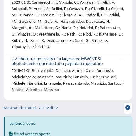
2023-01-01 Carnesecchi, F.; Vignola, G.; Agrawal, N.; Alici, A.;
Antonioli, P.; Arcelli, S.; Bellini, F.; Cavazza, D.; Cifarelli, L.; Colocci,
M.; Durando, S.; Ercolessi, F.; Ficorella, A.; Fraticelli, C.; Garbini,
M.; Giacalone, M.; Gola, A.; Hatzifotiadou, D.; Jacazio, N.;
Margotti, A.; Malfattore, G.; Nania, R.; Noferini, F.; Paternoster,
G.; Pinazza, O.; Preghenella, R.; Rath, R.; Ricci, R.; Rignanese, L.;
Rubini, N.; Sabiu, B.; Scapparone, E.; Scioli, G.; Strazzi, S.;
Tripathy, S.; Zichichi, A.
UV photo-responsivity of a large-area MWCNT-Si
photodetector operated at cryogenic temperature
2018-01-01 Bonavolontà, Carmela; Aramo, Carla; Ambrosio,
Michelangelo; Boscardin, Maurizio; Consiglio, Lucia; Crivellari,
Michele; Fiandrini, Emanuele; Passacantando, Maurizio; Santucci,
Sandro; Valentino, Massimo
Mostrati risultati da 7 a 12 di 12
Legenda icone
file ad accesso aperto