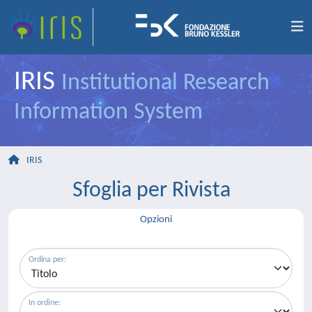
IRIS
Institutional Research
Information System
IRIS
Sfoglia per Rivista
Opzioni
Ordina per:
In ordine: