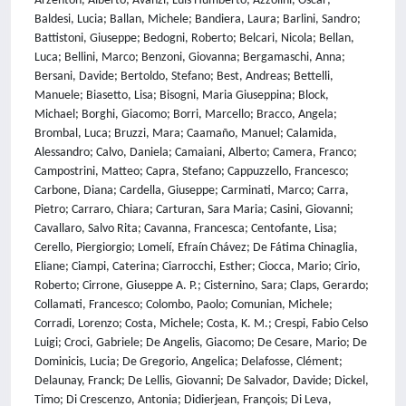
Arzenton, Alberto; Avanzi, Luis Humberto; Azzolini, Oscar;
Baldesi, Lucia; Ballan, Michele; Bandiera, Laura; Barlini, Sandro;
Battistoni, Giuseppe; Bedogni, Roberto; Belcari, Nicola; Bellan,
Luca; Bellini, Marco; Benzoni, Giovanna; Bergamaschi, Anna;
Bersani, Davide; Bertoldo, Stefano; Best, Andreas; Bettelli,
Manuele; Biasetto, Lisa; Bisogni, Maria Giuseppina; Block,
Michael; Borghi, Giacomo; Borri, Marcello; Bracco, Angela;
Brombal, Luca; Bruzzi, Mara; Caamaño, Manuel; Calamida,
Alessandro; Calvo, Daniela; Camaiani, Alberto; Camera, Franco;
Campostrini, Matteo; Capra, Stefano; Cappuzzello, Francesco;
Carbone, Diana; Cardella, Giuseppe; Carminati, Marco; Carra,
Pietro; Carraro, Chiara; Carturan, Sara Maria; Casini, Giovanni;
Cavallaro, Salvo Rita; Cavanna, Francesca; Centofante, Lisa;
Cerello, Piergiorgio; Lomelí­, Efraí­n Chávez; De Fátima Chinaglia,
Eliane; Ciampi, Caterina; Ciarrocchi, Esther; Ciocca, Mario; Cirio,
Roberto; Cirrone, Giuseppe A. P.; Cisternino, Sara; Claps, Gerardo;
Collamati, Francesco; Colombo, Paolo; Comunian, Michele;
Corradi, Lorenzo; Costa, Michele; Costa, K. M.; Crespi, Fabio Celso
Luigi; Croci, Gabriele; De Angelis, Giacomo; De Cesare, Mario; De
Dominicis, Lucia; De Gregorio, Angelica; Delafosse, Clément;
Delaunay, Franck; De Lellis, Giovanni; De Salvador, Davide; Dickel,
Timo; Di Crescenzo, Antonia; Didierjean, François; Di Leva,