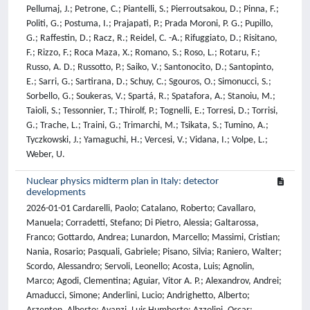
Pellumaj, J.; Petrone, C.; Piantelli, S.; Pierroutsakou, D.; Pinna, F.;
Politi, G.; Postuma, I.; Prajapati, P.; Prada Moroni, P. G.; Pupillo,
G.; Raffestin, D.; Racz, R.; Reidel, C. -A.; Rifuggiato, D.; Risitano,
F.; Rizzo, F.; Roca Maza, X.; Romano, S.; Roso, L.; Rotaru, F.;
Russo, A. D.; Russotto, P.; Saiko, V.; Santonocito, D.; Santopinto,
E.; Sarri, G.; Sartirana, D.; Schuy, C.; Sgouros, O.; Simonucci, S.;
Sorbello, G.; Soukeras, V.; Spartá, R.; Spatafora, A.; Stanoiu, M.;
Taioli, S.; Tessonnier, T.; Thirolf, P.; Tognelli, E.; Torresi, D.; Torrisi,
G.; Trache, L.; Traini, G.; Trimarchi, M.; Tsikata, S.; Tumino, A.;
Tyczkowski, J.; Yamaguchi, H.; Vercesi, V.; Vidana, I.; Volpe, L.;
Weber, U.
Nuclear physics midterm plan in Italy: detector
developments
2026-01-01 Cardarelli, Paolo; Catalano, Roberto; Cavallaro,
Manuela; Corradetti, Stefano; Di Pietro, Alessia; Galtarossa,
Franco; Gottardo, Andrea; Lunardon, Marcello; Massimi, Cristian;
Nania, Rosario; Pasquali, Gabriele; Pisano, Silvia; Raniero, Walter;
Scordo, Alessandro; Servoli, Leonello; Acosta, Luis; Agnolin,
Marco; Agodi, Clementina; Aguiar, Vitor A. P.; Alexandrov, Andrei;
Amaducci, Simone; Anderlini, Lucio; Andrighetto, Alberto;