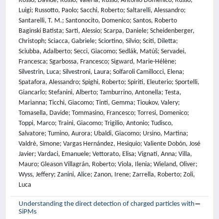
Rosso, Davide; Rosso, Valeria; Russo, Antonio Domenico; Russo,
Luigi; Russotto, Paolo; Sacchi, Roberto; Saltarelli, Alessandro;
Santarelli, T. M.; Santonocito, Domenico; Santos, Roberto
Baginski Batista; Sarti, Alessio; Scarpa, Daniele; Scheidenberger,
Christoph; Sciacca, Gabriele; Sciortino, Silvio; Sciti, Diletta;
Sciubba, Adalberto; Secci, Giacomo; Sedlák, Matúš; Servadei,
Francesca; Sgarbossa, Francesco; Sigward, Marie-Hélène;
Silvestrin, Luca; Silvestroni, Laura; Solfaroli Camillocci, Elena;
Spatafora, Alessandro; Spighi, Roberto; Spiriti, Eleuterio; Sportelli,
Giancarlo; Stefanini, Alberto; Tamburrino, Antonella; Testa,
Marianna; Ticchi, Giacomo; Tinti, Gemma; Tioukov, Valery;
Tomasella, Davide; Tommasino, Francesco; Torresi, Domenico;
Toppi, Marco; Traini, Giacomo; Trigilio, Antonio; Tudisco,
Salvatore; Tumino, Aurora; Ubaldi, Giacomo; Ursino, Martina;
Valdrè, Simone; Vargas Hernández, Hesiquio; Valiente Dobón, José
Javier; Vardaci, Emanuele; Vettorato, Elisa; Vignati, Anna; Villa,
Mauro; Gleason Villagrán, Roberto; Viola, Ilenia; Wieland, Oliver;
Wyss, Jeffery; Zanini, Alice; Zanon, Irene; Zarrella, Roberto; Zoli,
Luca
Understanding the direct detection of charged particles with
SiPMs