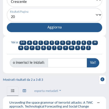
Risultati/Pagina
Vai a:
0-9
A
B
C
D
E
F
G
H
I
J
K
L
M
N
O
P
Q
R
S
T
U
V
W
X
Y
Z
o inserisci le iniziali:
Mostrati risultati da 2 a 3 di 3
esporta metadati
Unraveling the space grammar of terrorist attacks: A TWC
approach. Technological Forecasting and Social Change