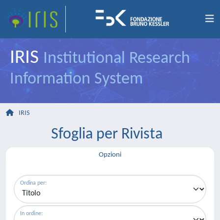
IRIS
Institutional Research
Information System
IRIS
Sfoglia per Rivista
Opzioni
Ordina per:
In ordine: