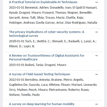
A Practical Tutorial on Explainable AI Techniques
2025-01-01 Bennetot, Adrien; Donadello, Ivan; El Qadi El Haouari,
Ayoub; Dragoni, Mauro; Frossard, Thomas; Wagner, Benedikt;
Sarranti, Anna; Tulli, Silvia; Trocan, Maria; Chatila, Raja;
Holzinger, Andreas; Davila Garcez, Artur; Díaz-Rodríguez, Natalia
The privacy implications of cyber-security systems: A
technological survey
2018-01-01 Toch, E.; Bettini, C.; Shmueli, E.; Radaelli, L; Lanzi, A.;
Riboni, D.; Lepri, B.
A Review on Trustworthiness of Digital Assistants for
Personal Healthcare
2025-01-01 Bailoni, Tania; Dragoni, Mauro
A Survey of Field-based Testing Techniques
2022-01-01 Bertolino, Antonia; Braione, Pietro; Angelis,
Guglielmo De; Gazzola, Luca; Kifetew, Fitsum; Mariani, Leonardo;
Orrù, Matteo; Pezzè, Mauro; Pietrantuono, Roberto; Russo,
Stefano; Tonella, Paolo
A survey on deep learning for human mobility