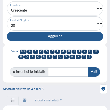
In ordine:
Risultati/Pagina
Vai a:
0-9
A
B
C
D
E
F
G
H
I
J
K
L
M
N
O
P
Q
R
S
T
U
V
W
X
Y
Z
o inserisci le iniziali:
Mostrati risultati da 4 a 8 di 8
esporta metadati