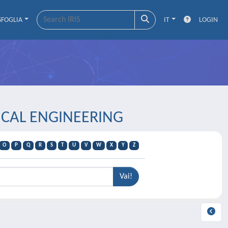
SFOGLIA
IT
LOGIN
DICAL ENGINEERING
O
P
Q
R
S
T
U
V
W
X
Y
Z