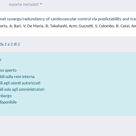
esporta metadati
 net synergy/redundancy of cardiovascular control via predictability and 
rta, A; Bari, V; De Maria, B; Takahashi, Acm; Guzzetti, S; Colombo, R; Catai, A
da 2 a 2 di 2
e
sso aperto
bili sulla rete interna
ili agli utenti autorizzati
bili solo agli amministratori
embargo
disponibile