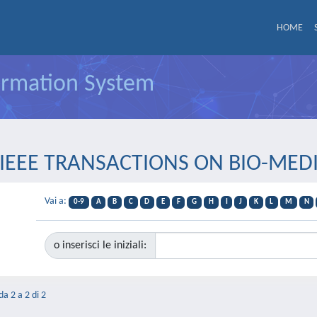
HOME
formation System
sta IEEE TRANSACTIONS ON BIO-ME
Vai a:
0-9
A
B
C
D
E
F
G
H
I
J
K
L
M
N
o inserisci le iniziali:
da 2 a 2 di 2