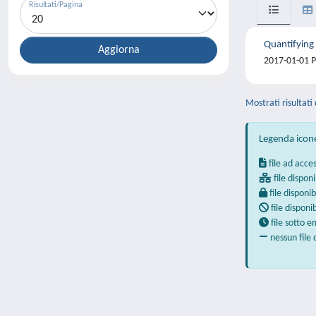
Risultati/Pagina
Quantifying
2017-01-01 Po
Mostrati risultati 
Legenda icon
file ad acce
file disponi
file disponib
file disponi
file sotto 
nessun file 