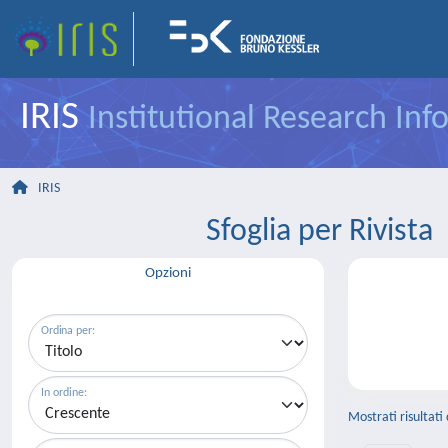
IRIS
Institutional Research In
IRIS
Sfoglia per Rivi
Opzioni
Ordina per:
In ordine:
Mostrati risultati 