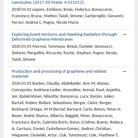
nanotubes (2017 2D Mater. 4 031013)
2018-01-01 Lepore, Emiliano; Bosia, Federico; Bonaccorso,
Francesco; Bruna, Matteo; Taioli, Simone; Garberoglio, Giovanni;
Ferrari, Andrea C; Pugno, Nicola Maria
Exploring Event Horizons and Hawking Radiation through
Deformed Graphene Membranes
2020-01-01 Morresi, Tommaso; Binosi, Daniele; Simonucci,
Stefano; Piergallini, Riccardo; Roche, Stephan; Pugno, Nicola;
Taioli, Simone
Production and processing of graphene and related
materials
2020-01-01 Backes, Claudia; Abdelkader, Amr M; Alonso,
Concepción; Andrieux-Ledier, Amandine; Arenal, Raul; Azpeitia,
Jon; Balakrishnan, Nilanthy; Banszerus, Luca; Barjon, Julien;
Bartali, Ruben; Bellani, Sebastiano; Berger, Claire; Berger,
Reinhard; Ortega, M M Bernal; Bernard, Carlo; Beton, Peter H;
Beyer, André; Bianco, Alberto; Bøggild, Peter; Bonaccorso,
Francesco; Barin, Gabriela Borin; Botas, Cristina; Bueno, Rebeca
A; Carriazo, Daniel; Castellanos-Gomez, Andres; Christian,
Meganne; Ciesielski, Artur; Ciuk, Tymoteusz; Cole, Matthew T;