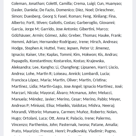
Coleman, Jonathan; Coletti, Camilla; Crema, Luigi; Cun, Huanyao;
Dasler, Daniela; De Fazio, Domenico; Díez, Noel; Drieschner,
Simon; Duesberg, Georg S; Fasel, Roman; Feng, Xinliang; Fina,
Alberto; Forti, Stiven; Galiotis, Costas; Garberoglio, Giovanni;
García, Jorge M; Garrido, Jose Antonio; Gibertini, Marco;
Gölzhäuser, Armin; Gómez, Julio; Greber, Thomas; Hauke, Frank;
Hemmi, Adrian; Hernandez-Rodriguez, Irene; Hirsch, Andreas;
Hodge, Stephen A; Huttel, Yves; Jepsen, Peter U; Jimenez,
Ignacio; Kaiser, Ute; Kaplas, Tommi; Kim, Hokwon; Kis, Andras;
Papagelis, Konstantinos; Kostarelos, Kostas; Krajewska,
Aleksandra; Lee, Kangho; Li, Changfeng; Lipsanen, Harri; Liscio,
Andrea; Lohe, Martin R; Loiseau, Annick; Lombardi, Lucia;
Francisca López, Maria; Martin, Oliver; Martín, Cristina;
Martínez, Lidia; Martin-Gago, Jose Angel; Ignacio Martínez, José;
Marzari, Nicola; Mayoral, Álvaro; Mcmanus, John; Melucci,
Manuela; Méndez, Javier; Merino, Cesar; Merino, Pablo; Meyer,
Andreas P; Miniussi, Elisa; Miseikis, Vaidotas; Mishra, Neeraj;
Morandi, Vittorio; Munuera, Carmen; Muñoz, Roberto; Nolan,
Hugo; Ortolani, Luca; Ott, Anna K; Palacio, Irene; Palermo,
Vincenzo; Parthenios, John; Pasternak, Iwona; Patane, Amalia;
Prato, Maurizio; Prevost, Henri; Prudkovskiy, Vladimir; Pugno,