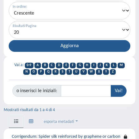
In ordine:
Risultati/Pagina
Vai a:
0-9
A
B
C
D
E
F
G
H
I
J
K
L
M
N
O
P
Q
R
S
T
U
V
W
X
Y
Z
o inserisci le iniziali:
Mostrati risultati da 1 a 4 di 4
esporta metadati
Corrigendum: Spider silk reinforced by graphene or carbon