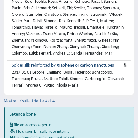
Nicola; Rojo, Teófilo; Rossi, Antonio; Ruffieux, Pascal; Samorì,
Paolo; Schué, Léonard; Setijadi, Eki; Seyller, Thomas; Speranza,
Giorgio; Stampfer, Christoph; Stenger, Ingrid; Strupinski, Wlodek;
Svirko, Yuri; Taioli, Simone; Teo, Kenneth B K; Testi, Matteo;
Tomarchio, Flavia; Tortello, Mauro; Treossi, Emanuele; Turchanin,
Andrey; Vazquez, Ester; Villaro, Elvira; Whelan, Patrick R; Xia,
Zhenyuan; Yakimova, Rositza; Yang, Sheng; Yazdi, G Reza; Yim,
Chanyoung; Yoon, Duhee; Zhang, Xianghui; Zhuang, Xiaodong;
Colombo, Luigi; Ferrari, Andrea C; Garcia-Hernandez, Mar
Spider silk reinforced by graphene or carbon nanotubes
2017-01-01 Lepore, Emiliano; Bosia, Federico; Bonaccorso,
Francesco; Bruna, Matteo; Taioli, Simone; Garberoglio, Giovanni;
Ferrari, Andrea C; Pugno, Nicola Maria
Mostrati risultati da 1 a 4 di 4
Legenda icone
file ad accesso aperto
file disponibili sulla rete interna