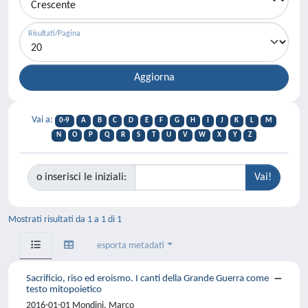
Risultati/Pagina
Vai a:
0-9
A
B
C
D
E
F
G
H
I
J
K
L
M
N
O
P
Q
R
S
T
U
V
W
X
Y
Z
o inserisci le iniziali:
Mostrati risultati da 1 a 1 di 1
esporta metadati
Sacrificio, riso ed eroismo. I canti della Grande Guerra come
testo mitopoietico
2016-01-01 Mondini, Marco