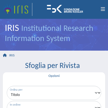
IRIS
Institutional Research
Information System
IRIS
Sfoglia per Rivista
Opzioni
Ordina per:
In ordine: