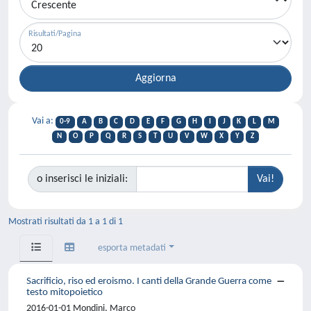
Risultati/Pagina
Vai a:
0-9
A
B
C
D
E
F
G
H
I
J
K
L
M
N
O
P
Q
R
S
T
U
V
W
X
Y
Z
o inserisci le iniziali:
Mostrati risultati da 1 a 1 di 1
esporta metadati
Sacrificio, riso ed eroismo. I canti della Grande Guerra come
testo mitopoietico
2016-01-01 Mondini, Marco