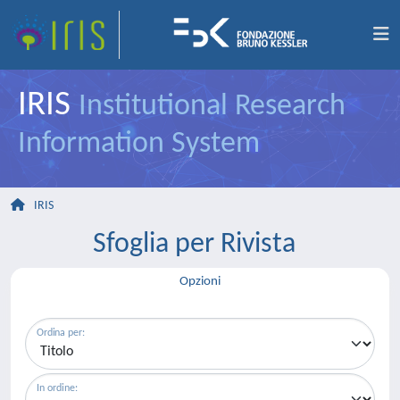
IRIS
Institutional Research
Information System
IRIS
Sfoglia per Rivista
Opzioni
Ordina per:
In ordine: