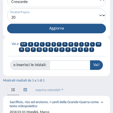
Risultati/Pagina
Vai a:
0-9
A
B
C
D
E
F
G
H
I
J
K
L
M
N
O
P
Q
R
S
T
U
V
W
X
Y
Z
o inserisci le iniziali:
Mostrati risultati da 1 a 1 di 1
esporta metadati
Sacrificio, riso ed eroismo. I canti della Grande Guerra come
testo mitopoietico
2016-01-01 Mondini, Marco