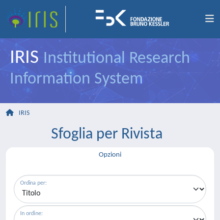
IRIS
Institutional Research
Information System
IRIS
Sfoglia per Rivista
Opzioni
Ordina per:
In ordine: