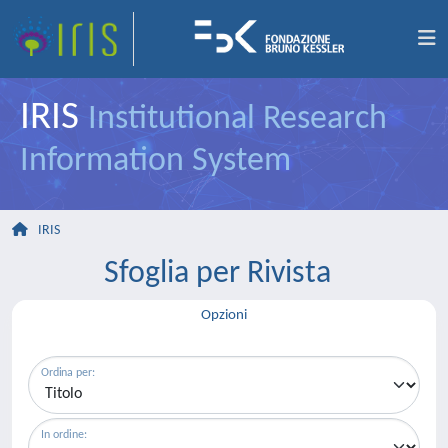
IRIS
Institutional Research
Information System
IRIS
Sfoglia per Rivista
Opzioni
Ordina per:
In ordine: