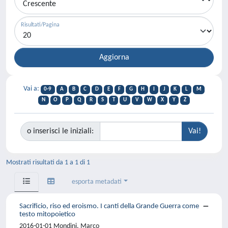
Risultati/Pagina
Vai a:
0-9
A
B
C
D
E
F
G
H
I
J
K
L
M
N
O
P
Q
R
S
T
U
V
W
X
Y
Z
o inserisci le iniziali:
Mostrati risultati da 1 a 1 di 1
esporta metadati
Sacrificio, riso ed eroismo. I canti della Grande Guerra come
testo mitopoietico
2016-01-01 Mondini, Marco