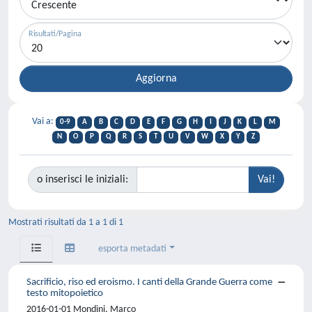
Risultati/Pagina
Vai a:
0-9
A
B
C
D
E
F
G
H
I
J
K
L
M
N
O
P
Q
R
S
T
U
V
W
X
Y
Z
o inserisci le iniziali:
Mostrati risultati da 1 a 1 di 1
esporta metadati
Sacrificio, riso ed eroismo. I canti della Grande Guerra come
testo mitopoietico
2016-01-01 Mondini, Marco