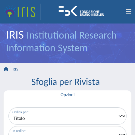
IRIS
Institutional Research
Information System
IRIS
Sfoglia per Rivista
Opzioni
Ordina per:
In ordine: