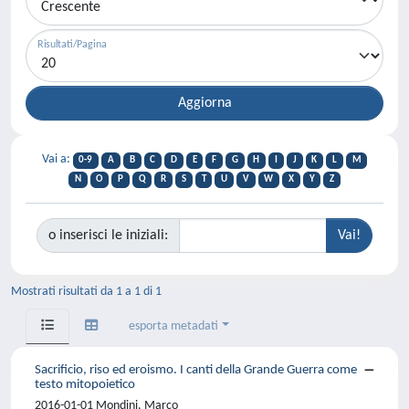
Risultati/Pagina
Vai a:
0-9
A
B
C
D
E
F
G
H
I
J
K
L
M
N
O
P
Q
R
S
T
U
V
W
X
Y
Z
o inserisci le iniziali:
Mostrati risultati da 1 a 1 di 1
esporta metadati
Sacrificio, riso ed eroismo. I canti della Grande Guerra come
testo mitopoietico
2016-01-01 Mondini, Marco