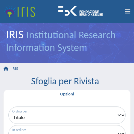
IRIS
Institutional Research
Information System
IRIS
Sfoglia per Rivista
Opzioni
Ordina per:
In ordine: