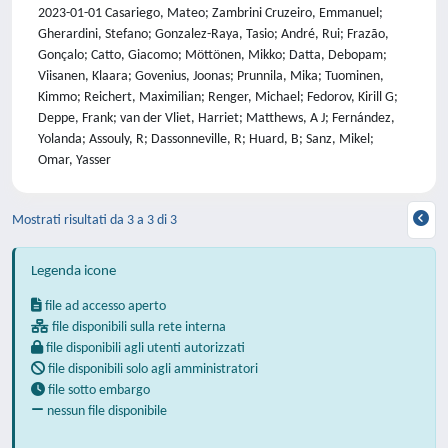
2023-01-01 Casariego, Mateo; Zambrini Cruzeiro, Emmanuel;
Gherardini, Stefano; Gonzalez-Raya, Tasio; André, Rui; Frazão,
Gonçalo; Catto, Giacomo; Möttönen, Mikko; Datta, Debopam;
Viisanen, Klaara; Govenius, Joonas; Prunnila, Mika; Tuominen,
Kimmo; Reichert, Maximilian; Renger, Michael; Fedorov, Kirill G;
Deppe, Frank; van der Vliet, Harriet; Matthews, A J; Fernández,
Yolanda; Assouly, R; Dassonneville, R; Huard, B; Sanz, Mikel;
Omar, Yasser
Mostrati risultati da 3 a 3 di 3
Legenda icone
file ad accesso aperto
file disponibili sulla rete interna
file disponibili agli utenti autorizzati
file disponibili solo agli amministratori
file sotto embargo
nessun file disponibile