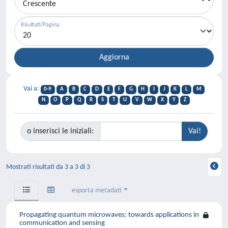
Risultati/Pagina
Vai a:
0-9
A
B
C
D
E
F
G
H
I
J
K
L
M
N
O
P
Q
R
S
T
U
V
W
X
Y
Z
o inserisci le iniziali:
Mostrati risultati da 3 a 3 di 3
esporta metadati
Propagating quantum microwaves: towards applications in
communication and sensing