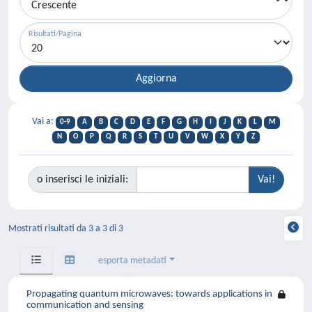
Risultati/Pagina
Vai a:
0-9
A
B
C
D
E
F
G
H
I
J
K
L
M
N
O
P
Q
R
S
T
U
V
W
X
Y
Z
o inserisci le iniziali:
Mostrati risultati da 3 a 3 di 3
esporta metadati
Propagating quantum microwaves: towards applications in
communication and sensing