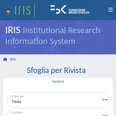
IRIS
Institutional Research
Information System
IRIS
Sfoglia per Rivista
Opzioni
Ordina per:
In ordine: