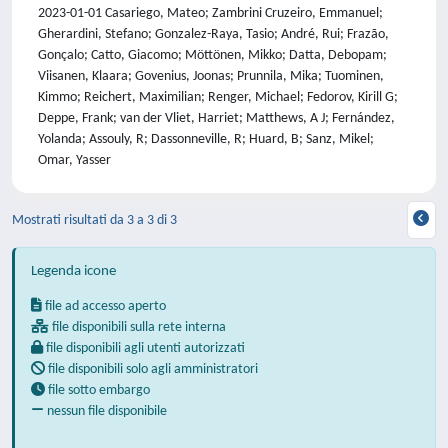
2023-01-01 Casariego, Mateo; Zambrini Cruzeiro, Emmanuel;
Gherardini, Stefano; Gonzalez-Raya, Tasio; André, Rui; Frazão,
Gonçalo; Catto, Giacomo; Möttönen, Mikko; Datta, Debopam;
Viisanen, Klaara; Govenius, Joonas; Prunnila, Mika; Tuominen,
Kimmo; Reichert, Maximilian; Renger, Michael; Fedorov, Kirill G;
Deppe, Frank; van der Vliet, Harriet; Matthews, A J; Fernández,
Yolanda; Assouly, R; Dassonneville, R; Huard, B; Sanz, Mikel;
Omar, Yasser
Mostrati risultati da 3 a 3 di 3
Legenda icone
file ad accesso aperto
file disponibili sulla rete interna
file disponibili agli utenti autorizzati
file disponibili solo agli amministratori
file sotto embargo
nessun file disponibile