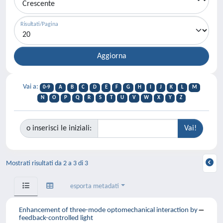
Risultati/Pagina
Vai a:
0-9
A
B
C
D
E
F
G
H
I
J
K
L
M
N
O
P
Q
R
S
T
U
V
W
X
Y
Z
o inserisci le iniziali:
Mostrati risultati da 2 a 3 di 3
esporta metadati
Enhancement of three-mode optomechanical interaction by
feedback-controlled light