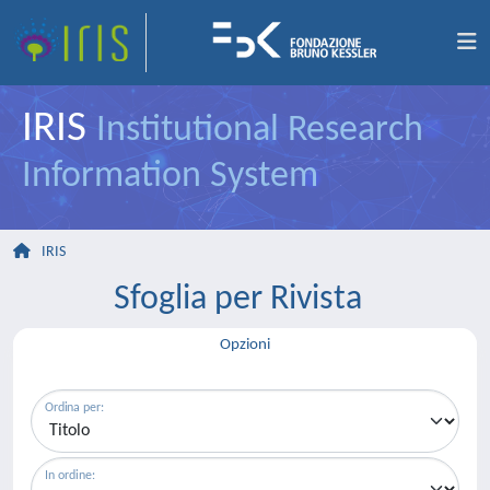
IRIS
Institutional Research
Information System
IRIS
Sfoglia per Rivista
Opzioni
Ordina per:
In ordine: