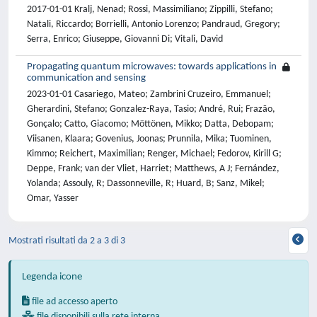
2017-01-01 Kralj, Nenad; Rossi, Massimiliano; Zippilli, Stefano;
Natali, Riccardo; Borrielli, Antonio Lorenzo; Pandraud, Gregory;
Serra, Enrico; Giuseppe, Giovanni Di; Vitali, David
Propagating quantum microwaves: towards applications in
communication and sensing
2023-01-01 Casariego, Mateo; Zambrini Cruzeiro, Emmanuel;
Gherardini, Stefano; Gonzalez-Raya, Tasio; André, Rui; Frazão,
Gonçalo; Catto, Giacomo; Möttönen, Mikko; Datta, Debopam;
Viisanen, Klaara; Govenius, Joonas; Prunnila, Mika; Tuominen,
Kimmo; Reichert, Maximilian; Renger, Michael; Fedorov, Kirill G;
Deppe, Frank; van der Vliet, Harriet; Matthews, A J; Fernández,
Yolanda; Assouly, R; Dassonneville, R; Huard, B; Sanz, Mikel;
Omar, Yasser
Mostrati risultati da 2 a 3 di 3
Legenda icone
file ad accesso aperto
file disponibili sulla rete interna