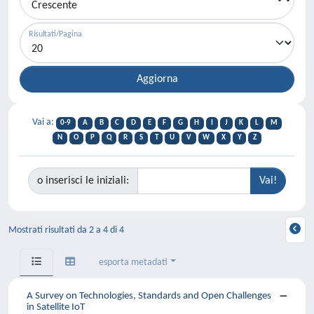
Risultati/Pagina
Vai a:
0-9
A
B
C
D
E
F
G
H
I
J
K
L
M
N
O
P
Q
R
S
T
U
V
W
X
Y
Z
o inserisci le iniziali:
Mostrati risultati da 2 a 4 di 4
esporta metadati
A Survey on Technologies, Standards and Open Challenges
in Satellite IoT