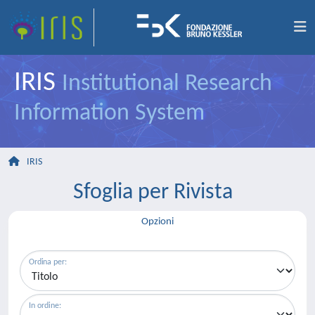
IRIS
Institutional Research
Information System
IRIS
Sfoglia per Rivista
Opzioni
Ordina per:
In ordine: