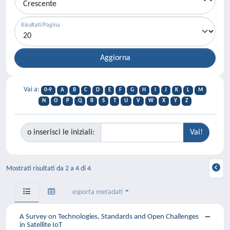
Risultati/Pagina
Vai a:
0-9
A
B
C
D
E
F
G
H
I
J
K
L
M
N
O
P
Q
R
S
T
U
V
W
X
Y
Z
o inserisci le iniziali:
Mostrati risultati da 2 a 4 di 4
esporta metadati
A Survey on Technologies, Standards and Open Challenges
in Satellite IoT