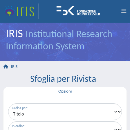
IRIS
Institutional Research
Information System
IRIS
Sfoglia per Rivista
Opzioni
Ordina per:
In ordine: