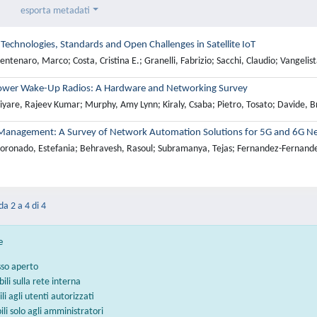
esporta metadati
Technologies, Standards and Open Challenges in Satellite IoT
ntenaro, Marco; Costa, Cristina E.; Granelli, Fabrizio; Sacchi, Claudio; Vangelis
ower Wake-Up Radios: A Hardware and Networking Survey
yare, Rajeev Kumar; Murphy, Amy Lynn; Kiraly, Csaba; Pietro, Tosato; Davide, Br
Management: A Survey of Network Automation Solutions for 5G and 6G N
oronado, Estefania; Behravesh, Rasoul; Subramanya, Tejas; Fernandez-Fernande
da 2 a 4 di 4
e
sso aperto
bili sulla rete interna
ili agli utenti autorizzati
bili solo agli amministratori