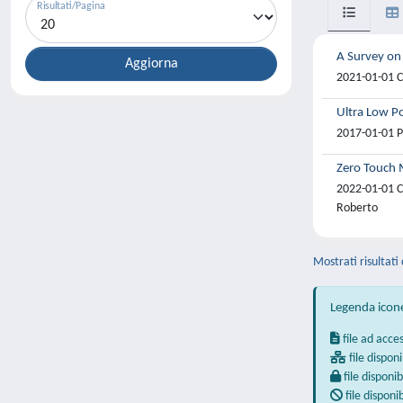
Risultati/Pagina
A Survey on 
2021-01-01 Ce
Ultra Low P
2017-01-01 Pi
Zero Touch 
2022-01-01 C
Roberto
Mostrati risultati 
Legenda icon
file ad acce
file disponi
file disponib
file disponi