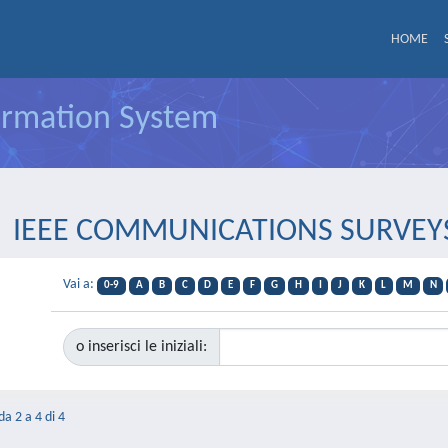
HOME
formation System
ista IEEE COMMUNICATIONS SURVE
Vai a:
0-9
A
B
C
D
E
F
G
H
I
J
K
L
M
N
o inserisci le iniziali:
da 2 a 4 di 4