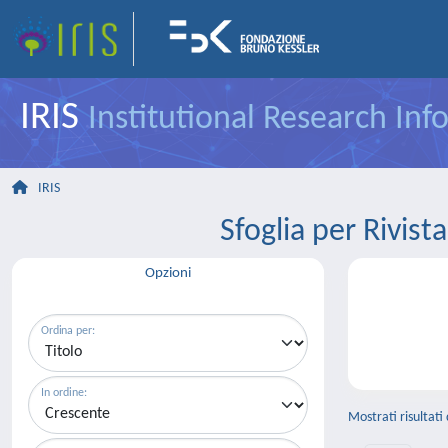
IRIS
Institutional Research In
IRIS
Sfoglia per Riv
Opzioni
Ordina per:
In ordine:
Mostrati risultati 