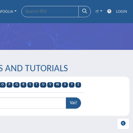
SFOGLIA
IT
LOGIN
YS AND TUTORIALS
O
P
Q
R
S
T
U
V
W
X
Y
Z