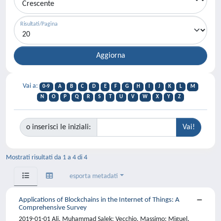
Risultati/Pagina
Vai a:
0-9
A
B
C
D
E
F
G
H
I
J
K
L
M
N
O
P
Q
R
S
T
U
V
W
X
Y
Z
o inserisci le iniziali:
Mostrati risultati da 1 a 4 di 4
esporta metadati
Applications of Blockchains in the Internet of Things: A
Comprehensive Survey
2019-01-01 Ali, Muhammad Salek; Vecchio, Massimo; Miguel,