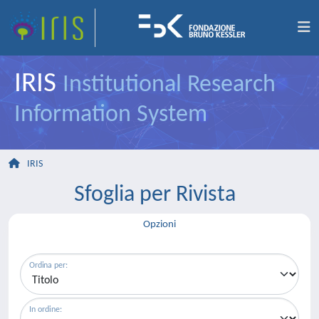
IRIS
Institutional Research
Information System
IRIS
Sfoglia per Rivista
Opzioni
Ordina per:
In ordine: