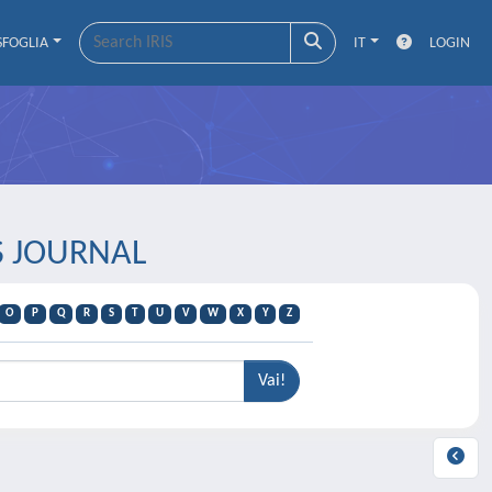
SFOGLIA
IT
LOGIN
GS JOURNAL
O
P
Q
R
S
T
U
V
W
X
Y
Z