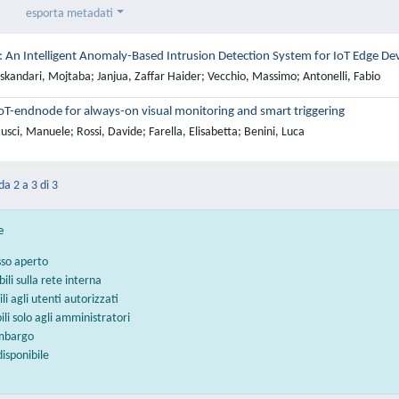
esporta metadati
 An Intelligent Anomaly-Based Intrusion Detection System for IoT Edge De
skandari, Mojtaba; Janjua, Zaffar Haider; Vecchio, Massimo; Antonelli, Fabio
T-endnode for always-on visual monitoring and smart triggering
sci, Manuele; Rossi, Davide; Farella, Elisabetta; Benini, Luca
da 2 a 3 di 3
e
sso aperto
bili sulla rete interna
ili agli utenti autorizzati
bili solo agli amministratori
embargo
disponibile