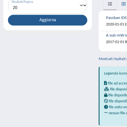
Risultati/Pagina
Passban IDS:
2020-01-01 E
A sub-mW Io
2017-01-01 Ru
Mostrati risultati 
Legenda icon
file ad acce
file disponi
file disponib
file disponi
file sotto 
nessun file 