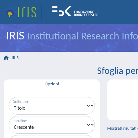
IRIS
Institutional Research In
IRIS
Sfoglia p
Opzioni
Ordina per:
In ordine:
Mostrati risultati 