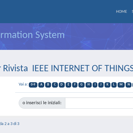
HOME
formation System
er Rivista IEEE INTERNET OF THIN
Vai a:
0-9
A
B
C
D
E
F
G
H
I
J
K
L
M
N
o inserisci le iniziali:
da 2 a 3 di 3