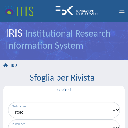
IRIS
Institutional Research
Information System
IRIS
Sfoglia per Rivista
Opzioni
Ordina per:
In ordine: