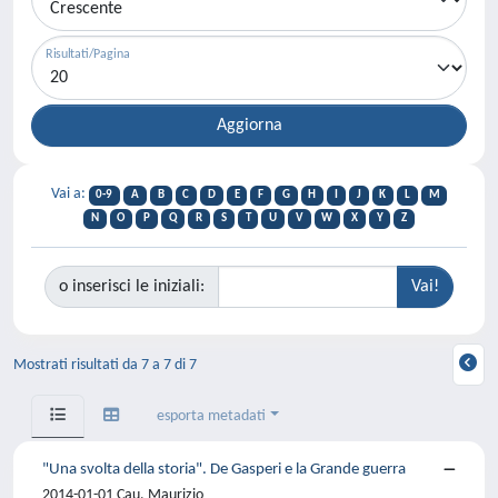
Risultati/Pagina
Vai a:
0-9
A
B
C
D
E
F
G
H
I
J
K
L
M
N
O
P
Q
R
S
T
U
V
W
X
Y
Z
o inserisci le iniziali:
Mostrati risultati da 7 a 7 di 7
esporta metadati
"Una svolta della storia". De Gasperi e la Grande guerra
2014-01-01 Cau, Maurizio