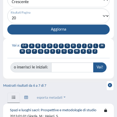
Risultati/Pagina
Vai a:
0-9
A
B
C
D
E
F
G
H
I
J
K
L
M
N
O
P
Q
R
S
T
U
V
W
X
Y
Z
o inserisci le iniziali:
Mostrati risultati da 6 a 7 di 7
esporta metadati
Spazi e luoghi sacri: Prospettive e metodologie di studio
2013-01-01 Giorda, M.; Hejazi, S.