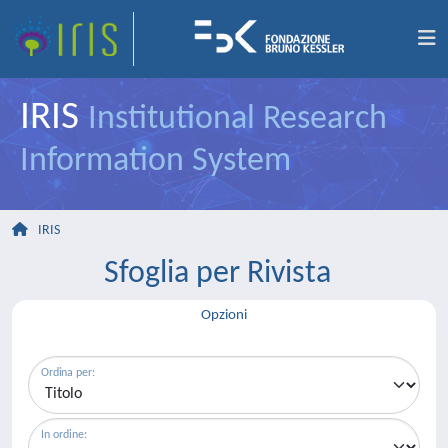
IRIS
Institutional Research
Information System
IRIS
Sfoglia per Rivista
Opzioni
Ordina per:
In ordine: